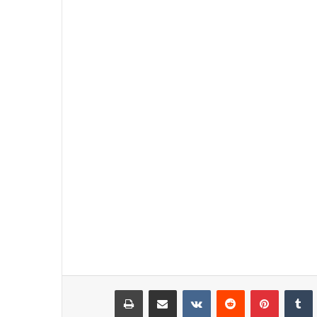
نكدإن
‏Tumblr
بينتيريست
‏Reddit
‏VKontakte
مشاركة عبر البريد
طباعة