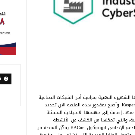
ت
 الشهيرة المعنية بمراقبة أمن الشبكات الصناعية
Kaspersky Industrial CyberSecurity for Networks. وأصبح بمقدور هذه المنصة الآن تحديد
منها، إضافة إلى مهمتها الاعتيادية المتمثلة
غيلية، والتي تمكنها من الكشف عن الأنشطة
المشبوهة أو غير المصرح بها. كذلك فإن الدعم الإضافي لبروتوكول BACnet يمكّن المنصة من