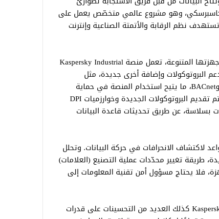
ُتاح البيانات من قبل فريق الاستجابة لطوارئ
 كاسبرسكي، وهو مشروع عالمي متخصّص يعمل على
تستهدف نظم الرقابة والأتمتة الصناعية وإنترنت
لضمان حماية بيئات التقنيات التشغيلية وأجهزتها المتنوعة، تعمل منصة Kaspersky Industrial
CyberSe على تحسين دعم البروتوكولات وإضافة أخرى جديدة، مثل
MICOM وProfinet وTASE.2 وDirectLogic وBACnet، ما يتيح استخدام المنصة في حماية
الأنظمة الذكية الخاصة بأتمتة المباني. ويتم تقديم البروتوكولات الجديدة وخوارزميات DPI
ت بسلاسة، عن طريق تحديثات قاعدة البيانات
عد لاكتشاف الانحرافات في حركة البيانات. وتحلل
دة، طريقة تغيير محدّدات عملية التصنيع (العلامات)
هزة، فلا يحتاج مسؤول أمن تقنية المعلومات إلى
وتقترح المنصة Kaspersky Industrial CyberSecurity كذلك العديد من التحسينات على قدرات