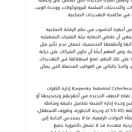
ة. وتعمل المزايا الجديدة التي تشتمل على وضعية
نات، والتحديثات السلسة للبروتوكولات، ووحدة الويب
ة في مكافحة التهديدات الصناعية.
ت أحدث أبحاث كاسبرسكي أن 39% من أجهزة الحاسوب في نظم الرقابة الصناعية
 لهجمات رقمية في العام 2020. وينبغي أن تغطي الحماية بيئة التقنيات التشغيلية
اتها وأنظمتها التخصصية، لضمان عدم تأثير مثل
ة. ومن المهم أيضًا أن تكون الشركات على دراية
ة على تلك النظم، لمنع استغلالها في التهديدات
والحدّ بالتالي من العواقب المحتملة التي يمكن
ويتيح الإصدار الجديد من Kaspersky Industrial CyberSecurity for Networks إدارة الثغرات
ى نقاط الضعف الجديدة في أجهزتهم وتصحيحها أو
تيح وحدة إدارة المنصة تفاصيل دقيقة وشاملة
تضمّ معرّف الثغرات ونقاط الانكشاف الشائعة (CVE-ID)، ودرجة الخطورة، وظروف الاستغلال،
أة الحوادث الرقمية، ما لا يستدعي الحاجة إلى
رجية متعددة قد لا تشمل بالضرورة جميع