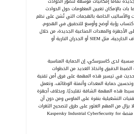
لجديدة تمامًا إمكانيات موسعة لتصوّر الحوادث
ما بات بالإمكان تعيين المعلومات حول الحوادث
 MITRE ATT&CK للتكتيكات والأساليب الخاصة بالهجمات التي تُشن على نظم
ن اكتساب رؤية أوضح وأوسع للتحقيق في الهجوم.
الأجهزة والمعدات الصناعية الجديدة، من خلال
وحدة الويب، وإضافة وصلات لأنظمة الأطراف الخارجية، مثل SIEM أو الجدران النارية أو
ؤسسية لدى كاسبرسكي، إن الحماية المناسبة
 الضبط الدقيق واتخاذ العديد من الخطوات
تحديث في تيسير هذه المهمة على فرق أمن تقنية
 وتحسين حماية المعدات وأتمتة الوظائف. وتعمل
 تبسيط هذه المهمة الشاقة تقليديًا. وبخلاف أجهزة
لتقنيات التشغيلية بنقرة على الماوس ومن دون أن
ا يزال من المهم العثور على طرق لتصحيح الثغرات
والتخفيف من وطأة الحوادث، والتي أصبحا منصة Kaspersky Industrial CyberSecurity for