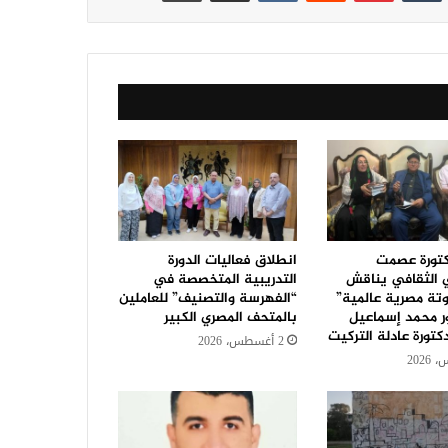
كتورة عصمت
انطلاق فعاليات الدورة
 الثقافي يناقش
التدريبية المتخصصة في
تة مصرية عالمية”
“الفهرسة والتصنيف” للعاملين
ر محمد إسماعيل
بالمتحف المصري الكبير
كتورة عادلة التركيت
2 أغسطس، 2026