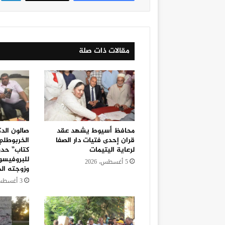
مقالات ذات صلة
محافظ أسيوط يشهد عقد
صالون الد
قران إحدى فتيات دار الصفا
الخربوطلي
لرعاية اليتيمات
كتاب” حدو
للبروفيسو
5 أغسطس، 2026
وزوجته الد
3 أغسطس، 2026