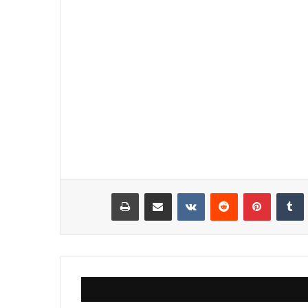
نكدإن
‏Tumblr
بينتيريست
‏Reddit
‏VKontakte
مشاركة عبر البريد
طباعة