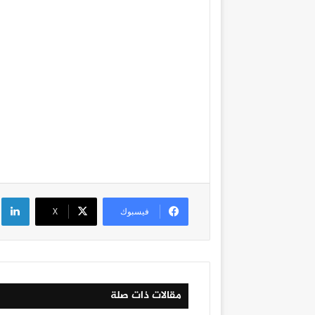
لي
فيسبوك
‫X
مقالات ذات صلة