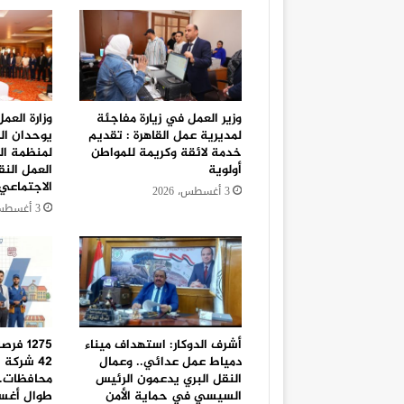
وزير العمل في زيارة مفاجئة
وزارة العم
لمديرية عمل القاهرة : تقديم
يوحدان ال
خدمة لائقة وكريمة للمواطن
لمنظمة الع
أولوية
العمل النق
الاجتماعي
3 أغسطس، 2026
3 أغسطس، 2026
أشرف الدوكار: استهداف ميناء
1275 ف
دمياط عمل عدائي.. وعمال
النقل البري يدعمون الرئيس
محافظات..
السيسي في حماية الأمن
طوال أغ