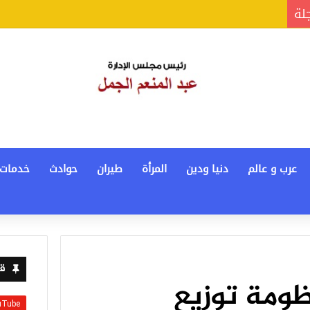
جلة
عرب و عالم
دنيا ودين
المرأة
طيران
حوادث
خدمات
قن
نظومة توزيع