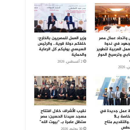
ل واتحاد عمال مصر
وزير العمل للمصريين بالخارج:
جهود في ندوة
خلفكم دولة قوية.. والرئيس
مل العربية لتطوير
السيسي يوليكم كل الرعاية
ابي وترسيخ الحوار
والحماية
2 أغسطس، 2026
رصة عمل جديدة في
نقيب الأشراف خلال افتتاح
42 شركة خاصة بـ9
مسجد سيدنا الحسين: مصر
والتقديم متاح
ستظل عامرة بـ “بيوت الله”
سطس
30 يوليو، 2026