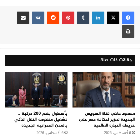
لينكدإن
‏Tumblr
بينتيريست
‏Reddit
‏VKontakte
مشاركة عبر البريد
طباعة
مقالات ذات صلة
مسعود علام: قناة السويس
بأسطول يضم 200 مركبة ..
الجديدة تعزيز لمكانة مصر على
تشغيل منظومة النقل الذكي
خريطة التجارة العالمية
بالمدن العمرانية الجديدة
6 أغسطس، 2026
6 أغسطس، 2026