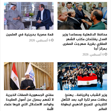
محافظ الدقهلية ومساعدا وزير
قمة مصرية بحرينية في العلمين
العدل يفتتحان مكتب الشهر
6 أغسطس، 2026
العقاري بقرية صهرجت الصغرى
بمركز أجا
6 أغسطس، 2026
وزير الشباب والرياضة.. يهنئ
مفتي الجمهورية:الصفات الخبرية
بطلات مصر لكرة اليد بعد التأهل
لا تُفهم بمعزل عن أصول العقيدة
التاريخي للمربع الذهبي لبطولة
وقواعد الاستدلال التي قررها علماء
العالم
الأمة