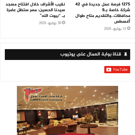
1275 فرصة عمل جديدة في 42
نقيب الأشراف خلال افتتاح مسجد
شركة خاصة بـ9
سيدنا الحسين: مصر ستظل عامرة
محافظات..والتقديم متاح طوال
بـ “بيوت الله”
أغسطس
30 يوليو، 2026
31 يوليو، 2026
قناة بوابة العمال على يوتيوب