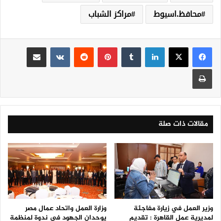
محافظ.اسيوط
مراكز الشباب
لينكدإن
‏Tumblr
بينتيريست
‏Reddit
‏VKontakte
مشاركة عبر البريد
طباعة
مقالات ذات صلة
وزير العمل في زيارة مفاجئة
وزارة العمل واتحاد عمال مصر
لمديرية عمل القاهرة : تقديم
يوحدان الجهود في ندوة لمنظمة