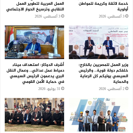
خدمة لائقة وكريمة للمواطن
العمل العربية لتطوير العمل
أولوية
النقابي وترسيخ الحوار الاجتماعي
3 أغسطس، 2026
3 أغسطس، 2026
وزير العمل للمصريين بالخارج:
أشرف الدوكار: استهداف ميناء
خلفكم دولة قوية.. والرئيس
دمياط عمل عدائي.. وعمال النقل
السيسي يوليكم كل الرعاية
البري يدعمون الرئيس السيسي
والحماية
في حماية الأمن القومي
2 أغسطس، 2026
31 يوليو، 2026