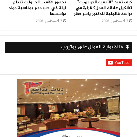
كيف تعيد “التبعية الخوارزمية”
بحضور الآلاف …الجازولية تنظم
تشكيل علاقة العمل؟ قراءة في
ليلة في حب مصر بمناسبة مولد
دراسة قانونية للدكتور ياسر صقر
مؤسسها
7 أغسطس، 2026
7 أغسطس، 2026
قناة بوابة العمال على يوتيوب