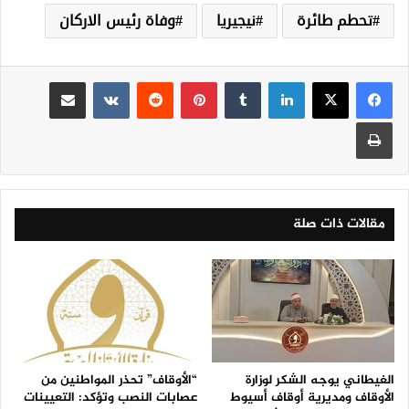
تحطم طائرة
نيجيريا
وفاة رئيس الاركان
لينكدإن
‏Tumblr
بينتيريست
‏Reddit
‏VKontakte
مشاركة عبر البريد
طباعة
مقالات ذات صلة
الغيطاني يوجه الشكر لوزارة
“الأوقاف” تحذر المواطنين من
الأوقاف ومديرية أوقاف أسيوط
عصابات النصب وتؤكد: التعيينات