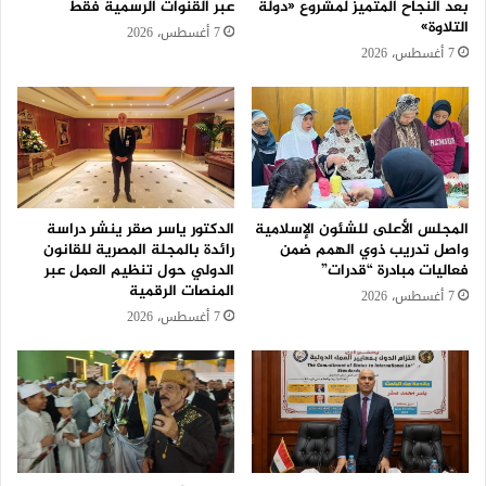
بعد النجاح المتميز لمشروع «دولة
عبر القنوات الرسمية فقط
التلاوة»
7 أغسطس، 2026
7 أغسطس، 2026
المجلس الأعلى للشئون الإسلامية
الدكتور ياسر صقر ينشر دراسة
واصل تدريب ذوي الهمم ضمن
رائدة بالمجلة المصرية للقانون
فعاليات مبادرة “قدرات”
الدولي حول تنظيم العمل عبر
المنصات الرقمية
7 أغسطس، 2026
7 أغسطس، 2026