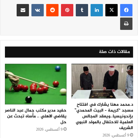
لينكدإن
‏Tumblr
بينتيريست
‏Reddit
‏VKontakte
مشاركة عبر البريد
طباعة
مقالات ذات صلة
د.محمد مهنا يشارك في افتتاح
حفيد مدير مكتب جمال عبد الناصر
مسجد “كريمة – البيت المحمدي”
يقاضي الاهلي .. مأساه تبحث عن
بإندونيسيا..ويعقد المجالس
حل
العلمية للاحتفال بالمولد النبوي
الشريف
9 أغسطس، 2026
9 أغسطس، 2026