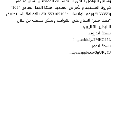
وسائل التواصل لتلقي استفسارات المواطنين بشأن فيروس
كورونا المستجد والأمراض المعدية، منها الخط الساخن “105”،
و”15335″ ورقم الواتساب “01553105105”، بالإضافة إلى تطبيق
“صحة مصر” المتاح على الهواتف ويمكن تحميله من خلال
الرابطين التاليين:
نسخة اندرويد
https://bit.ly/2MHG97L
نسخة ايفون
https://apple.co/3gURgYJ