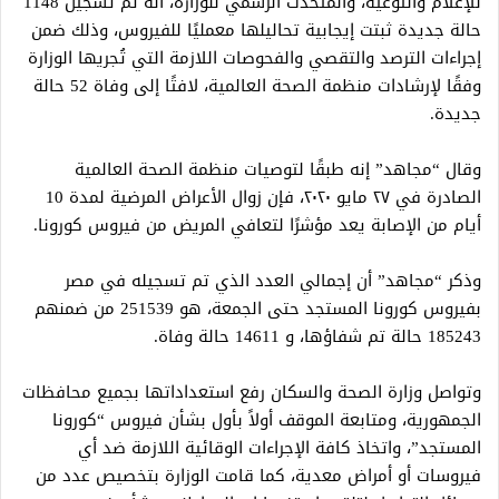
للإعلام والتوعية، والمتحدث الرسمي للوزارة، أنه تم تسجيل 1148
حالة جديدة ثبتت إيجابية تحاليلها معمليًا للفيروس، وذلك ضمن
إجراءات الترصد والتقصي والفحوصات اللازمة التي تُجريها الوزارة
وفقًا لإرشادات منظمة الصحة العالمية، لافتًا إلى وفاة 52 حالة
جديدة.
وقال “مجاهد” إنه طبقًا لتوصيات منظمة الصحة العالمية
الصادرة في ٢٧ مايو ٢٠٢٠، فإن زوال الأعراض المرضية لمدة 10
أيام من الإصابة يعد مؤشرًا لتعافي المريض من فيروس كورونا.
وذكر “مجاهد” أن إجمالي العدد الذي تم تسجيله في مصر
بفيروس كورونا المستجد حتى الجمعة، هو 251539 من ضمنهم
185243 حالة تم شفاؤها، و 14611 حالة وفاة.
وتواصل وزارة الصحة والسكان رفع استعداداتها بجميع محافظات
الجمهورية، ومتابعة الموقف أولاً بأول بشأن فيروس “كورونا
المستجد”، واتخاذ كافة الإجراءات الوقائية اللازمة ضد أي
فيروسات أو أمراض معدية، كما قامت الوزارة بتخصيص عدد من