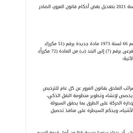
ونشرت الجريدة الرسمية، القانون رقم 1 لسنة 2021 بتعديل بعض أحكام قانون المرور، الصادر
تضاف إلى قانون المرور الصادر بالقانون رقم 66 لسنة 1973 مادة جديدة برقم (51 مكررا)،
وبند جديد برقم (8) إلى المادة (11)، وبند فرعى برقم (7) إلى البند (ب) من المادة (72 مكرراً)،
ائب الملحق بقانون المرور عن كل عام للترخيص
 يخصص لإنشاء وتطوير منظومة النقل الذكي،
إدارة الحركة على الطرق بما يحقق السيولة
الأشياء، ويحكم السيطرة على منافذ تحصيل
وتحدد فئات هذا الرسم بالجدول المرفق، على أن يزداد سنويا بنسبة 6% من أصل قيمة الرسم