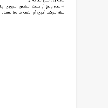
مادة (72 مكرر بند ب/7):
7- عدم وضع أو تثبيت الملصق المروري الإلك
نقله لمركبه أخرى، أو العبث به بما يفقده 