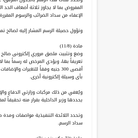
المفروض بما لا يجاوز ثلاثة أضعاف الحد 
الإعفاء من سداد الضرائب والرسوم المقررة 
وتؤول حصيلة الرسم المشار إليه لصالح تم
مادة (11/8)
وضع وتثبيت ملصق مروري إلكترونى صالح ل
تعريفاً بها، ويؤدي المرخص له رسماً بما 
أقصى 300 جنيه وفقاً للتغيرات والإ
بأى وسيلة إلكترونية أخرى.
ويُعفي من ذلك مركبات وزارتي الدفاع والإن
يحددها وزير الداخلية بقرار منه تحقيقاً ل
وتحدد اللائحة التنفيذية مواصفات ومدة ص
سداد الرسم.