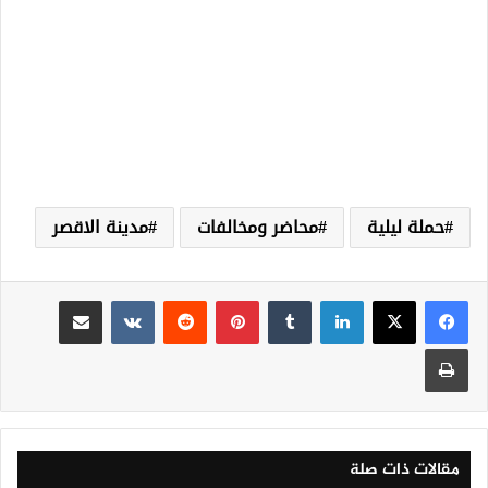
حملة ليلية
محاضر ومخالفات
مدينة الاقصر
لينكدإن
‏Tumblr
بينتيريست
‏Reddit
‏VKontakte
مشاركة عبر البريد
طباعة
مقالات ذات صلة