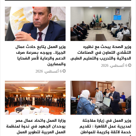
وزير الصحة يبحث مع نظيره
وزير العمل يتابع حادث عمال
التشادي التعاون في الصناعات
الجيزة.. ويوجه بسرعة صرف
الدوائية والتدريب والتعليم الطبى
الدعم والرعاية لأسر الضحايا
والمصابين
6 أغسطس، 2026
6 أغسطس، 2026
وزير العمل في زيارة مفاجئة
وزارة العمل واتحاد عمال مصر
لمديرية عمل القاهرة : تقديم
يوحدان الجهود في ندوة لمنظمة
خدمة لائقة وكريمة للمواطن
العمل العربية لتطوير العمل