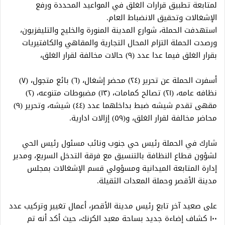
لمتابعة تطبيق قرارات الغلق في المواعيد المحددة ورفع
الإشغالات وتحقيق الانضباط العام.
استهدفت الحملة، شوارع المدينة المنورة والخليج والتليفزيون،
ورصدت الحملة التزام المحال التجارية والمقاهي والكافتيريات
بقرار الغلق فيما عدا عدد (٩) حالات مخالفة لقرار الغلق،
أسفرت الحملة عن تحرير (٢٤) محضر إشغال، (٦) بائع متجول، (٧)
نظافه عامه، (٢١) تصالح كمامات، (١٣) مضبوطات متنوعه، (٢)
مقهى تقدم شيشه ضبط بداخلهما عدد (٤٤) شيشه، وتحرير (٩)
محاضر مخالفة لقرار الغلق، و(٥٩) إزالات ادارية.
شارك في الحملة رئيس حي جنوب ونائب مسئول رئيس الحي
لشؤون قطاع النظافة بالتنسيق مع فرقة التدخل السريع، ومدير
إدارة المتابعة الميدانية ومسؤولي قسم الإشغالات بمجلس
مدينة الأقصر وحملة المعدات الثقيلة.
على صعيد آخر تابع رئيس مدينة الأقصر، أعمال تغيير وتركيب عدد
١٠٠ كشاف إضاءة جديد بساحة معبد الكرنك، حيث أكد أنه تم