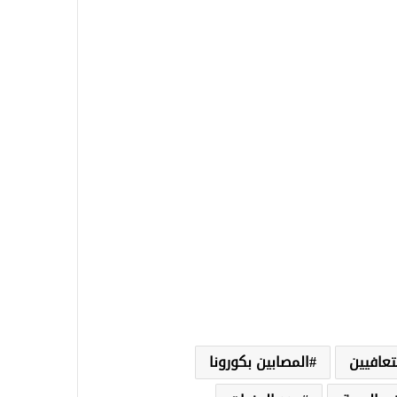
تعافيين
المصابين بكورونا