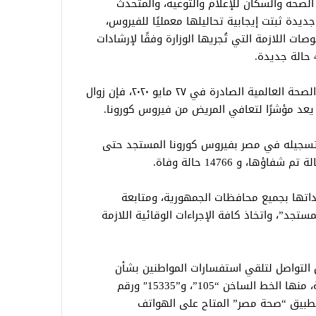
الصحة والسكان للإعلام والتوعية، والمتحدث
زارة، أنه تم تسجيل 1149 حالة جديدة ثبتت إيجابية تحاليلها معمليًا للفيروس،
ت اللازمة التي تُجريها الوزارة وفقًا لإرشادات
وقال “مجاهد” إنه طبقًا لتوصيات منظمة الصحة العالمية الصادرة في ٢٧ مايو ٢٠٢٠، فإن زوال
 تسجيله في مصر بفيروس كورونا المستجد حتى
داتها بجميع محافظات الجمهورية، ومتابعة
ستجد”، واتخاذ كافة الإجراءات الوقائية اللازمة
التواصل لتلقي استفسارات المواطنين بشأن
فيروس كورونا المستجد والأمراض المعدية، منها الخط الساخن “105”، و”15335″ ورقم