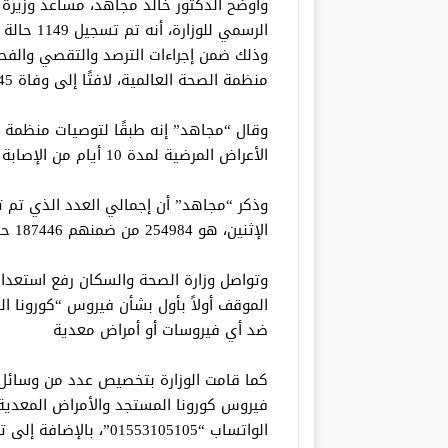
وأوضح الدكتور خالد مجاهد، مساعد وزيرة 
الرسمي للو
وذلك ضمن إجراءات الترصد والتقصي والفحوصا
منظمة الصحة العالمية، لافتًا إلى وفاة 45 حالة جديدة.
الأعراض المرضية لمدة 10 أيام من الإصابة يعد مؤشرًا لتعافي المريض من فيروس كورونا.
وذكر “مجاهد” أن إجمالي العدد الذي تم
الإثنين، هو 254984 من ضمنهم 187446 حالة تم شفاؤها، و 14766 حالة وفاة.
وتواصل وزارة الصحة والسكان رفع استعدا
الموقف أولاً بأول بشأن فيروس “كورونا الم
ضد أي فيروسات أو أمراض معدية
كما قامت الوزارة بتخصيص عدد من وسائل 
الواتساب “01553105105”، بالإضافة إلى تطبيق “صحة مصر” المتاح على الهواتف