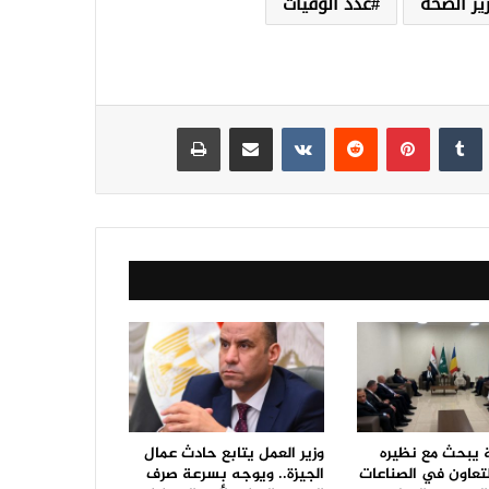
زير الصحة
عدد الوفيات
نكدإن
‏Tumblr
بينتيريست
‏Reddit
‏VKontakte
مشاركة عبر البريد
طباعة
ة يبحث مع نظيره
وزير العمل يتابع حادث عمال
لتعاون في الصناعات
الجيزة.. ويوجه بسرعة صرف