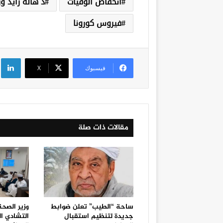
انخفاض الوفيات
د هالة زايد و
فيروس كورونا
لي
فيسبوك
‫X
مقالات ذات صلة
ساحة “الطيب” تعلن ضوابط
وزير الصح
جديدة لتنظيم استقبال
التشادي ا