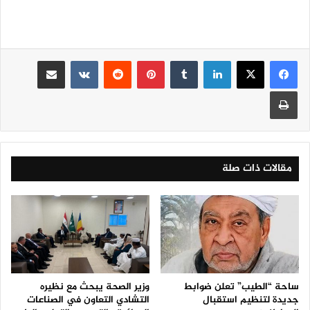
لينكدإن
‏Tumblr
بينتيريست
‏Reddit
‏VKontakte
مشاركة عبر البريد
طباعة
مقالات ذات صلة
ساحة “الطيب” تعلن ضوابط
وزير الصحة يبحث مع نظيره
جديدة لتنظيم استقبال
التشادي التعاون في الصناعات