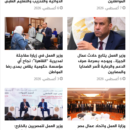
المواطنين
الدوائية والتدريب والتعليم الطبى
7 أغسطس، 2026
6 أغسطس، 2026
وزير العمل يتابع حادث عمال
وزير العمل في زيارة مفاجئة
الجيزة.. ويوجه بسرعة صرف
لمديرية “القاهرة”: نجاح أي
الدعم والرعاية لأسر الضحايا
مؤسسة حكومية يقاس بمدى رضا
والمصابين
المواطن
6 أغسطس، 2026
3 أغسطس، 2026
وزارة العمل واتحاد عمال مصر
وزير العمل للمصريين بالخارج: