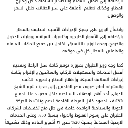
بالإضافة إلى أعمال التعقيم والتطهير الشاملة داخل وخارج
المطار، وكذلك تعقيم الأمتعة على سير الحقائب خلال السفر
والوصول.
واطمأن الوزير على جميع الإجراءات الأمنية المطبقة بالمطار
بالإضافة إلى الأسوار الخارجية وكاميرات المراقبة وبوابات الدخول
والخروج. ووجه الوزير بالتنسيق الكامل بين جميع الجهات العاملة
والعاملين بالمطار كلٍ في موقعه.
كما وجه وزير الطيران بضرورة توفير كافة سبل الراحة وتقديم
أفضل الخدمات والتسهيلات للركاب والسائحين والإلتزام بكافة
إجراءات السلامة المتبعة وإظهار المطار بالصورة اللائقة
والمشرفة أمام ضيوف مصر القادمين إلى مدينة شرم الشيخ
الدولى أحد أهم الوجهات السياحية داخل مصر، داعيًا الجميع
بتكثيف الجهود خلال المرحلة القادمة لدعم وتنشيط الحركة
الجوية والسياحية الوافدة خاصة فى ظل منح تخفيضات لشركات
الطيران على رسوم الهبوط والايواء بنسبة 50% وعلى الخدمات
الارضية المقدمة بنسبة 20% حتى ٣١ أكتوبر القادم وذلك تشجيعاً