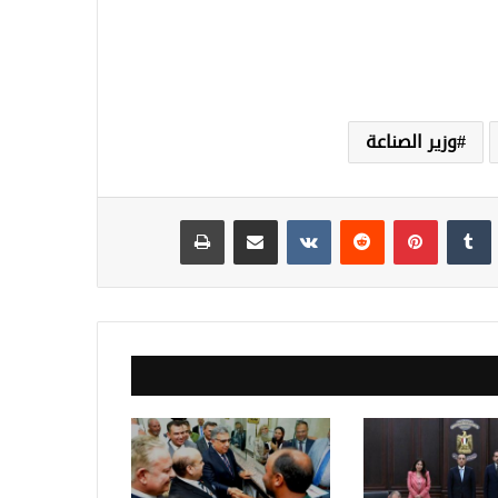
وزير الصناعة
نكدإن
‏Tumblr
بينتيريست
‏Reddit
‏VKontakte
مشاركة عبر البريد
طباعة