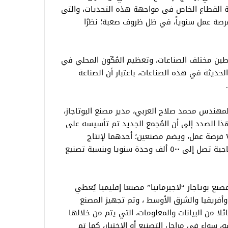
ة القطاع الخاص في مواجهة هذه التحديات، والتي
فرصة عمل سنوياً، في ظل ظروف صعبة؛ نظرًا
طين مختلف الصناعات، وتعظيم المُكّون المحلي في
 الحديثة في هذه الصناعات، باعتبار أن الصناعة
مهندس محمد صلاح العربي، مدير مصنع البوتاجاز،
ذا الصدد إلى أن المُجمع الجديد تم تأسيسه على
مساحة ٢٧ ألف متر، ويوفر ما يقرب من ٢٠٠٠ فرصة عمل، ويضم مصنعين؛ أحدهما لإنتاج
بوتاجازات “لاجيرمانيا” الإيطالية بطاقة إنتاجية تصل إلى ٥٠٠ ألف وحدة سنويا وبنسبة تصنيع
ع بوتاجاز “لاجيرمانيا” مصنعا إقليميا يُغطي
وأفريقيا والشرق الأوسط ، وتم تجهيز المصنع
ا من البيانات والمعلومات، التي يتم من خلالها
، سواء في مراحل التصنيع أو الاختبار، كما تم