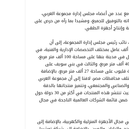
 مع عدد من أعضاء مجلس إدارة مجموعة العربي،
اته بالتوفيق للجميع، ومشيدا بما رآه من حرص على
ة وإنتاج أجهزة الطهي.
، نائب رئيس مجلس إدارة المجموعة، إلى أن
جموعة العربي يعمل بها ما يقرب من 40 ألف عامل بمختلف التخصصات الإدارية والفنية، في
أربع مُجمعات صناعية كبرى؛ حيث يوجد الأول في مدينة بنها على مساحة 100 ألف متر مربع،
والثاني في مدينة قويسنا على مساحة 400 ألف متر مربع، والثالث في بني سويف على
مساحة 68 ألف متر مربع، والرابع في مدينة قليوب على مساحة 27 ألف متر مربع، بالإضافة
تلف محافظات مصر، لافتا إلى أن مجموعة العربي
الصناعي والمجتمعي، وتتميز منتجاتها بالدقة
والجودة والثقة، وتتجاوز السوق المحلي، حيث تنتشر هذه المنتجات في أكثر من 30 دولة حول
 ضمن قائمة الشركات العالمية الناجحة في مجال
جال الأجهزة المنزلية والكهربية، بالإضافة إلى
، واليابان، والصين، بالإضافة إلى شركة توشيبا