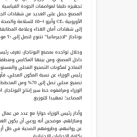
تجهيزه طبقا لمواصفات الجودة القياسية ال
إلى شهادات أمان الغذاء وعلامة المطابقة 
بوتاجاز “لاجيرمانيا” تتنوع لتصل إلى ٢٠ موديلا ، وتتميز بتفرده بالأمان الكامل .
وخلال تواجده بمصنع البوتاجاز، تعرف رئيس
داخل المصنع، ومن بينها المكابس ومنطقة 
النماذج لمكونات التصنيع المحلي والمست
رئيس الوزراء عن نسبة المكون المحلي، فأ
تصنيع محلي تصل إلى 0
الوزراء ومرافقوه خط سير إنتاج البوتاجاز، ا
المصاعد؛ تمهيدا للتوزيع.
وأدار رئيس الوزراء حوارا مع عدد من عمال
ومنازلهم، موضحين أنه روعي أن يكون الع
عن رواتبهم، وظروفهم الصحية في ظل أزمة ك
بكافة الإجراءات الاحترازية.