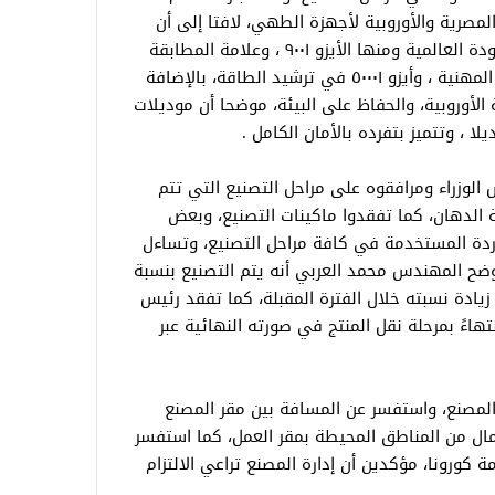
مصرية والأوروبية لأجهزة الطهي، لافتا إلى أن
المصنع حصل على العديد من شهادات الجودة العالمية ومنها الأيزو ٩٠٠١ ، وعلامة المطابقة
الأوروبية ،CE وأيزو ٤٥٠٠١ للسلامة والصحة المهنية ، وأيزو ٥٠٠٠١ في ترشيد الطاقة، بالإضافة
الأوروبية، والحفاظ على البيئة، موضحا أن موديلات
 الوزراء ومرافقوه على مراحل التصنيع التي تتم
الدهان، كما تفقدوا ماكينات التصنيع، وبعض
وردة المستخدمة في كافة مراحل التصنيع، وتساءل
وضح المهندس محمد العربي أنه يتم التصنيع بنسبة
7% ومن المخطط زيادة نسبته خلال الفترة المقبلة، كما تفقد رئيس
نتهاءً بمرحلة نقل المنتج في صورته النهائية عبر
 المصنع، واستفسر عن المسافة بين مقر المصنع
مال من المناطق المحيطة بمقر العمل، كما استفسر
ورونا، مؤكدين أن إدارة المصنع تراعي الالتزام