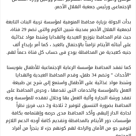
الإجتماعى ورئيس جمعية الهلال الأحمر.
بدأت الجولة بزيارة محافظ المنوفية لمؤسسة تربية البنات التابعة
لجمعية الهلال الأحمر بمدينة شبين الكوم والتى تضم 29 فتاة،
حيث قام المحافظ بتوزيع العيدية والهدايا وشنط مواد غذائية
على أبنائه الأيتام تزامناً بالإحتفال بالعيد ، كما أمر بإيداع ألف
جنيه كعيدية من المحافظة يودع فى حساب كل فتاة دعماً لهم.
كما تفقد المحافظ مؤسسة الرعاية الإجتماعية للأطفال بقويسنا
“الأحداث ” وتضم 34 طفل، وقدم المحافظ العيدية والهدايا
وشنط مواد غذائية على الأطفال واستمع إلى شرح عن طبيعة
العمل بالمؤسسة والخدمات التى تقدمها ، وحرص المحافظ على
تفقد ورشة النجارة وألية العمل بها وخلال تفقده للمؤسسة وجه
المحافظ بضرورة التنسيق لتوفير 2 ثلاجة و2 ديب فريزر نظراً
لحاجة الدار إليهم، وأكد المحافظ مدى حرصه وإهتمامه بكافة
مؤسسات دور الأيتام بالمحافظة وتقديم كافة أوجه الدعم اللازم
لتوفير جو من الأمان والراحة لهم كونهم جزء لا يتجزأ من أفراد
المجتمع.