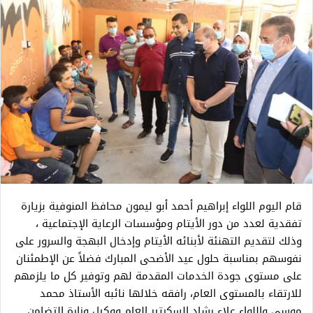
قام اليوم اللواء إبراهيم أحمد أبو ليمون محافظ المنوفية بزيارة
تفقدية لعدد من دور الأيتام ومؤسسات الرعاية الإجتماعية ،
وذلك لتقديم التهنئة لأبنائه الأيتام وإدخال البهجة والسرور على
نفوسهم بمناسبة حلول عيد الأضحى المبارك فضلاً عن الإطمئنان
على مستوى جودة الخدمات المقدمة لهم وتوفير كل ما يلزمهم
للارتقاء بالمستوى العام، رافقه خلالها نائبه الأستاذ محمد
موسى واللواء علاء رشاد السكرتير العام ووكيل وزارة التضامن