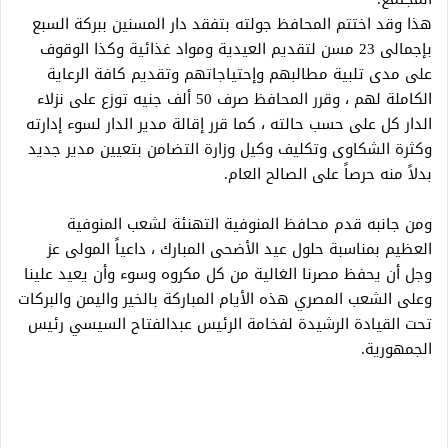
هذا وقد اختتم المحافظ جولته بتفقد دار المسنين ببركة السبع
بإجمالى 23 مسن لتقديم العيدية ومواد غذائية وكذا الوقوف
على مدى تلبية مطالبهم وإحتياجاتهم وتقديم كافة الرعاية
الكاملة لهم ، وقرر المحافظ صرف 50 ألف جنيه توزع على نزلاء
الدار كل على حسب حالته ، كما قرر إقالة مدير الدار لسوء إدارته
وكثرة الشكاوى وتكليف وكيل وزارة التضامن بتعيين مدير جديد
بدلاً منه حرصاً على الصالح العام.
ومن جانبه قدم محافظ المنوفية التهنئة لشعب المنوفية
العظيم بمناسبة حلول عيد الأضحى المبارك ، داعياً المولى عز
وجل أن يحفظ مصرنا الغالية من كل مكروه وسوء وأن يعيد علينا
وعلى الشعب المصري هذه الأيام المباركة بالخير واليمن والبركات
تحت القيادة الرشيدة لفخامة الرئيس عبدالفتاح السيسي رئيس
الجمهورية.