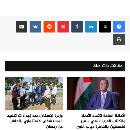
لينكدإن
‏Tumblr
بينتيريست
‏Reddit
‏VKontakte
مشاركة عبر البريد
طباعة
مقالات ذات صلة
الأمانة العامة لاتحاد الأدباء
وزيرة الإسكان: بدء إجراءات تنفيذ
والكتاب العرب تنعي سفير
المستشفى الاستثماري بالعاشر
فلسطين بالقاهرة دياب اللوح
من رمضان