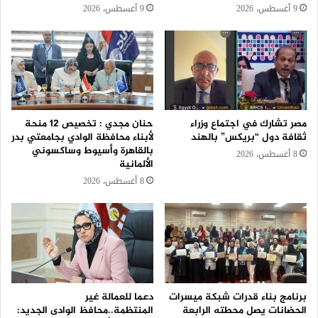
9 أغسطس، 2026
9 أغسطس، 2026
مصر تشارك في اجتماع وزراء
حنان مجدي : تخصيص 12 منحة
ثقافة دول “بريكس” بالهند
لأبناء محافظة الوادي بجامعتي بدر
بالقاهرة وأسيوط وساكسوني
8 أغسطس، 2026
الألمانية
8 أغسطس، 2026
برنامج بناء قدرات شبكة ميسرات
دعما للعمالة غير
الحضانات يصل محطته الرابعة
المنتظمة..محافظ الوادى الجديد: