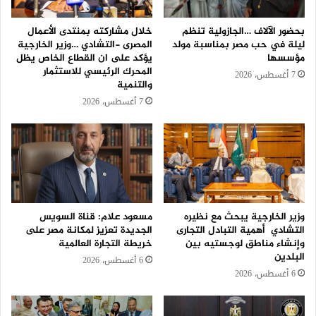
بحضور الآلاف …الجازولية تنظم
خلال مشاركته بمنتدى الأعمال
ليلة في حب مصر بمناسبة مولد
المصرى -التشادي …وزير الخارجية
مؤسسها
يؤكد على ان القطاع الخاص يظل
المحرك الرئيسي للاستثمار
7 أغسطس، 2026
والتنمية
7 أغسطس، 2026
وزير الخارجية يبحث مع نظيره
مسعود علام: قناة السويس
التشادي أهمية التبادل التجارى
الجديدة تعزيز لمكانة مصر على
وإنشاء مناطق لوجستيه بين
خريطة التجارة العالمية
البلدين
6 أغسطس، 2026
6 أغسطس، 2026