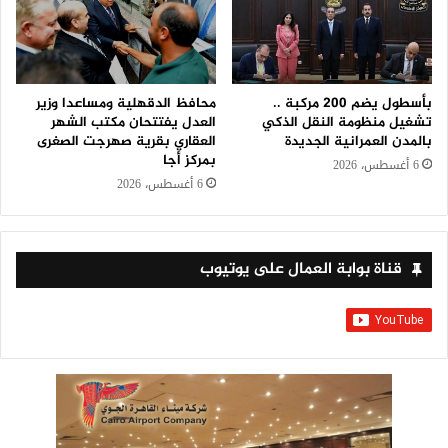
بأسطول يضم 200 مركبة ..
محافظ الدقهلية ومساعدا وزير
تشغيل منظومة النقل الذكي
العدل يفتتحان مكتب الشهر
بالمدن العمرانية الجديدة
العقاري بقرية صهرجت الصغرى
بمركز أجا
6 أغسطس، 2026
6 أغسطس، 2026
قناة بوابة العمال على يوتيوب