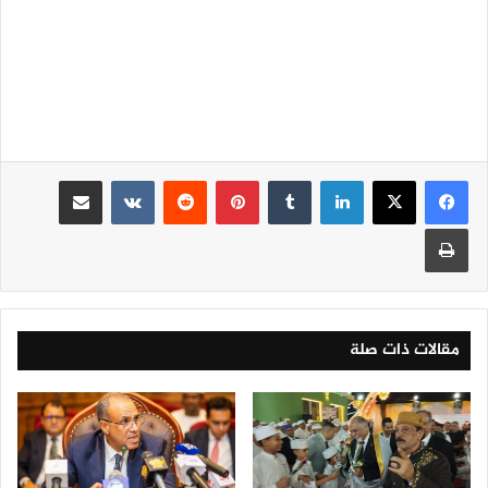
لينكدإن
‏Tumblr
بينتيريست
‏Reddit
‏VKontakte
مشاركة عبر البريد
طباعة
مقالات ذات صلة