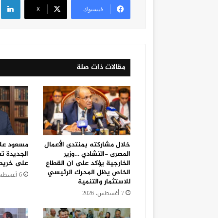
فيسبوك
‫X
مقالات ذات صلة
خلال مشاركته بمنتدى الأعمال
مسعود علا
المصرى -التشادي …وزير
الجديدة تع
الخارجية يؤكد على ان القطاع
على خريطة 
الخاص يظل المحرك الرئيسي
6 أغسطس، 2026
للاستثمار والتنمية
7 أغسطس، 2026