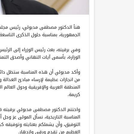
هنأ الدكتور مصطفى مدبولي، رئيس مجلس 
الجمهورية، بمناسبة حلول الذكرى التاسعة والستين لثور
وفي برقيته، بعث رئيس الوزراء إلى الرئيس
الوزارة، بأسمى آيات التهاني وأصدق التمني
وأكد مدبولي أن هذه المناسبة ستظل دائم
من انجازات عظيمة لإرساء مبادئ العدالة و
المنطقة العربية والإفريقية ودول العالم 
كريمة.
واختتم الدكتور مصطفى مدبولي برقيته قائل
المناسبة التاريخية، نسأل المولى عز وجل
التوفيق، وأن يشملكم بعنايته وتوفيقه ك
العظيم من تقدم ورقي وازدهار.