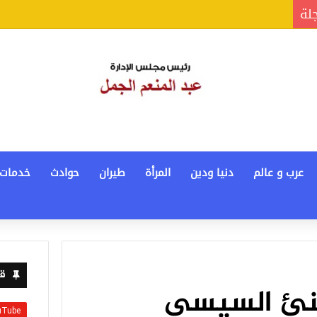
جلة
عرب و عالم
دنيا ودين
المرأة
طيران
حوادث
خدمات
قن
هنئ السيسي