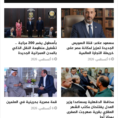
مسعود علام: قناة السويس
بأسطول يضم 200 مركبة ..
الجديدة تعزيز لمكانة مصر على
تشغيل منظومة النقل الذكي
خريطة التجارة العالمية
بالمدن العمرانية الجديدة
6 أغسطس، 2026
6 أغسطس، 2026
محافظ الدقهلية ومساعدا وزير
قمة مصرية بحرينية في العلمين
العدل يفتتحان مكتب الشهر
6 أغسطس، 2026
العقاري بقرية صهرجت الصغرى
بمركز أجا