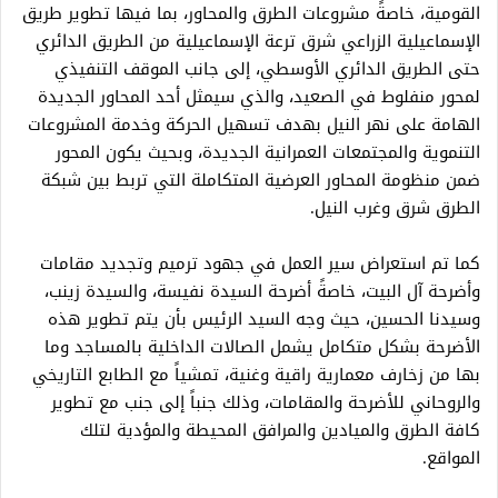
القومية، خاصةً مشروعات الطرق والمحاور، بما فيها تطوير طريق
الإسماعيلية الزراعي شرق ترعة الإسماعيلية من الطريق الدائري
حتى الطريق الدائري الأوسطي، إلى جانب الموقف التنفيذي
لمحور منفلوط في الصعيد، والذي سيمثل أحد المحاور الجديدة
الهامة على نهر النيل بهدف تسهيل الحركة وخدمة المشروعات
التنموية والمجتمعات العمرانية الجديدة، وبحيث يكون المحور
ضمن منظومة المحاور العرضية المتكاملة التي تربط بين شبكة
الطرق شرق وغرب النيل.
كما تم استعراض سير العمل في جهود ترميم وتجديد مقامات
وأضرحة آل البيت، خاصةً أضرحة السيدة نفيسة، والسيدة زينب،
وسيدنا الحسين، حيث وجه السيد الرئيس بأن يتم تطوير هذه
الأضرحة بشكل متكامل يشمل الصالات الداخلية بالمساجد وما
بها من زخارف معمارية راقية وغنية، تمشياً مع الطابع التاريخي
والروحاني للأضرحة والمقامات، وذلك جنباً إلى جنب مع تطوير
كافة الطرق والميادين والمرافق المحيطة والمؤدية لتلك
المواقع.