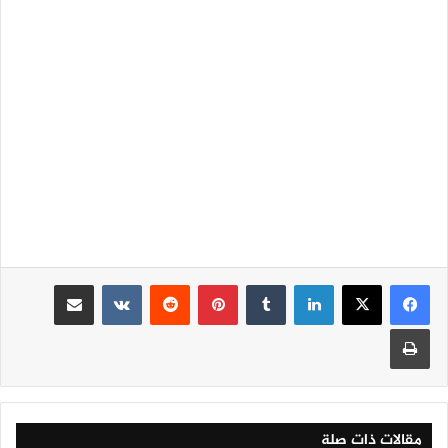
لينكدإن
‏Tumblr
بينتيريست
‏Reddit
‏VKontakte
مشاركة عبر البريد
طباعة
مقالات ذات صلة