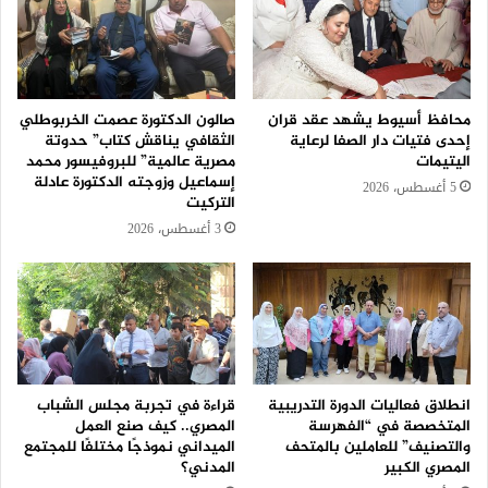
محافظ أسيوط يشهد عقد قران
صالون الدكتورة عصمت الخربوطلي
إحدى فتيات دار الصفا لرعاية
الثقافي يناقش كتاب” حدوتة
اليتيمات
مصرية عالمية” للبروفيسور محمد
إسماعيل وزوجته الدكتورة عادلة
5 أغسطس، 2026
التركيت
3 أغسطس، 2026
انطلاق فعاليات الدورة التدريبية
قراءة في تجربة مجلس الشباب
المتخصصة في “الفهرسة
المصري.. كيف صنع العمل
والتصنيف” للعاملين بالمتحف
الميداني نموذجًا مختلفًا للمجتمع
المصري الكبير
المدني؟