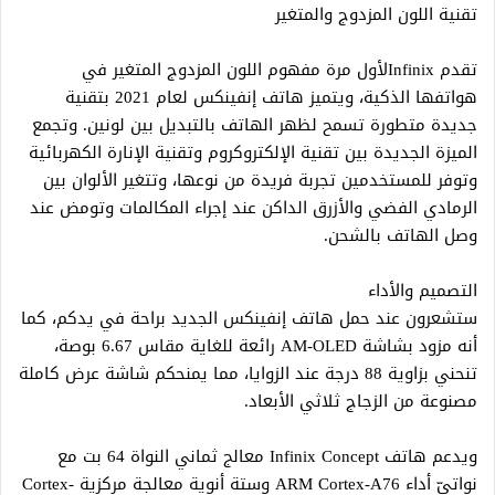
تقنية اللون المزدوج والمتغير
تقدم Infinixلأول مرة مفهوم اللون المزدوج المتغير في
هواتفها الذكية، ويتميز هاتف إنفينكس لعام 2021 بتقنية
جديدة متطورة تسمح لظهر الهاتف بالتبديل بين لونين. وتجمع
الميزة الجديدة بين تقنية الإلكتروكروم وتقنية الإنارة الكهربائية
وتوفر للمستخدمين تجربة فريدة من نوعها، وتتغير الألوان بين
الرمادي الفضي والأزرق الداكن عند إجراء المكالمات وتومض عند
وصل الهاتف بالشحن.
التصميم والأداء
ستشعرون عند حمل هاتف إنفينكس الجديد براحة في يدكم، كما
أنه مزود بشاشة AM-OLED رائعة للغاية مقاس 6.67 بوصة،
تنحني بزاوية 88 درجة عند الزوايا، مما يمنحكم شاشة عرض كاملة
مصنوعة من الزجاج ثلاثي الأبعاد.
ويدعم هاتف Infinix Concept معالج ثماني النواة 64 بت مع
نواتيّ أداء ARM Cortex-A76 وستة أنوية معالجة مركزية Cortex-