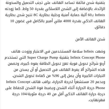
بتقنية شحن فائقة تساعد الهاتف على تجنب التحميل والسخونة
الزائدة، بالإضافة إلى الشحن اللاسلكي بقدرة 50 واط. كما زودته
Infinix بـ60 آلية حماية أمنية وخلية بطارية 8C تتيح شحن بطارية
الهاتف الذكي بقدرة 4000 مللي أمبير بالكامل في غضون 10
دقائق.
شحن الهاتف الآمن
وضعت Infinix سلامة المستخدمين في الاعتبار وزودت هاتف
Infinix Concept Phone بتقنية Super Charge Pump التي تستخدم
أربع شرائح تحويل قوية تعزز تحويل الطاقة بقوة كبيرة، وتضمن
هذه الشرائح ألا يفرط الهاتف في التحميل أو أن يسخن من
التيارات الكبيرة وأن يصل إلى 96% من كفاءة تحويل الشحن،
وبدعم 20 مستشعراً لدرجة الحرارة، يراقب هاتف Infinix Concept
Phone درجة الحرارة أثناء الشحن ويضبط قوة الشحن للحفاظ على
درجة حرارة الهاتف الذكي أقل من 40 درجة مئوية/104 درجة
فهرنهايت.