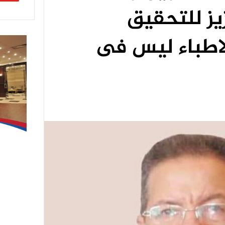
يز للتحقيق
اطباء ليس فى