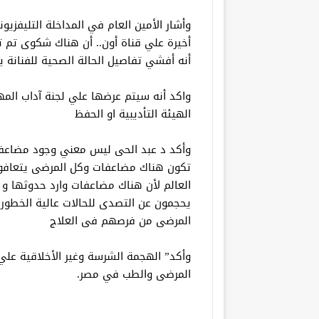
وأشار الأمين العام في المداخلة التليفزي
أخيرة علي قناة أون.. أن هناك شكوى تم تق
أنه أفشي تفاصيل الحالة الصحية للفنانة ي
واكد أنه سيتم عرضها علي لجنة آداب المهنة
الهيئة التأديبية او الحفظ
وأكد د عبد الحى ليس معني وجود مضاعفات
تكون هناك مضاعفات وكل المرضى يتعافوا
العالم لأن هناك مضاعفات وارد حدوثها و 
يحجمون عن التصدى للحالات عالية الخطور
المرضى من فرصهم فى العلاج
وأكد” الهجمة الشرسة وغير الأخلاقية عل
المرضى والطب في مصر.