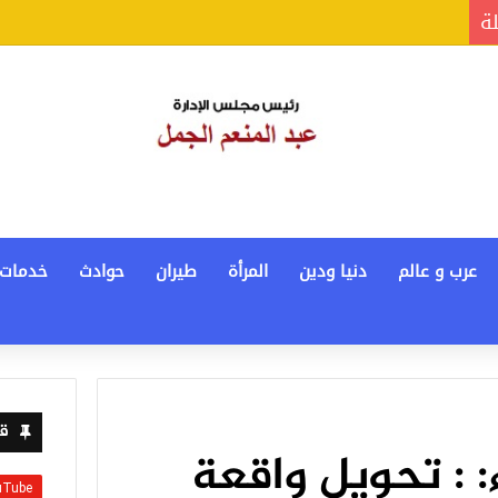
لة
عرب و عالم
دنيا ودين
المرأة
طيران
حوادث
خدمات
قن
: : تحويل واقعة