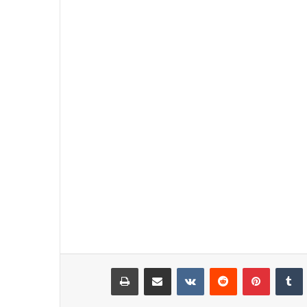
نكدإن
‏Tumblr
بينتيريست
‏Reddit
‏VKontakte
مشاركة عبر البريد
طباعة