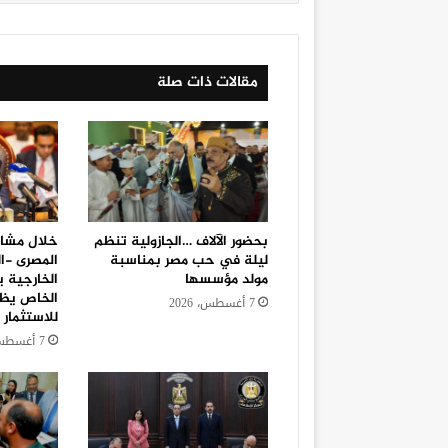
مقالات ذات صلة
بحضور الآلاف …الجازولية تنظم
خلال مشار
ليلة في حب مصر بمناسبة
المصرى -ا
مولد مؤسسها
الخارجية ي
الخاص يظل
7 أغسطس، 2026
للاستثمار 
7 أغسطس، 2026