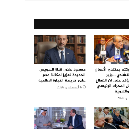
كته بمنتدى الأعمال
مسعود علام: قناة السويس
لتشادي …وزير
الجديدة تعزيز لمكانة مصر
ؤكد على ان القطاع
على خريطة التجارة العالمية
 المحرك الرئيسي
6 أغسطس، 2026
والتنمية