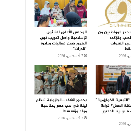
تحذر المواطنين من
المجلس الأعلى للشئون
نصب وتؤكد:
الإسلامية واصل تدريب ذوي
عبر القنوات
الهمم ضمن فعاليات مبادرة
فقط
“قدرات”
7 أغسطس، 2026
التبعية الخوارزمية”
بحضور الآلاف …الجازولية تنظم
قة العمل؟ قراءة
ليلة في حب مصر بمناسبة
قانونية للدكتور
مولد مؤسسها
7 أغسطس، 2026