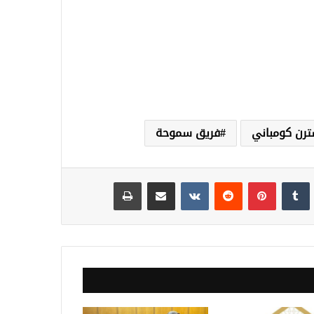
ترن كومباني
فريق سموحة
نكدإن
‏Tumblr
بينتيريست
‏Reddit
‏VKontakte
مشاركة عبر البريد
طباعة