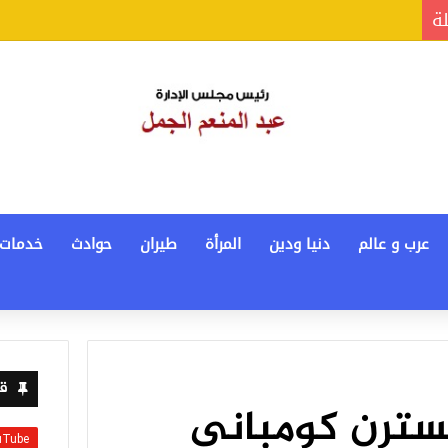
لة
عرب و عالم
دنيا ودين
المرأة
طيران
حوادث
خدمات
قن
سترن كومباني