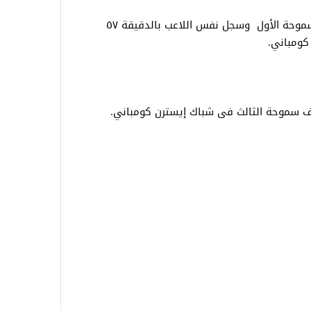
أحرز فى الدقيقة ٣٩ مروان حمدى هدف سموحة الأول وسجل نفس اللاعب بالدقيقة ٥٧
كومباني.