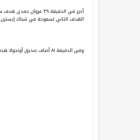
الهدف الثاني لسموحة في شباك إيسترن 
وفى الدقيقة ٨١ أضاف صديق أونجولا هدف سموحة الثالث فى شباك إيسترن كومباني.