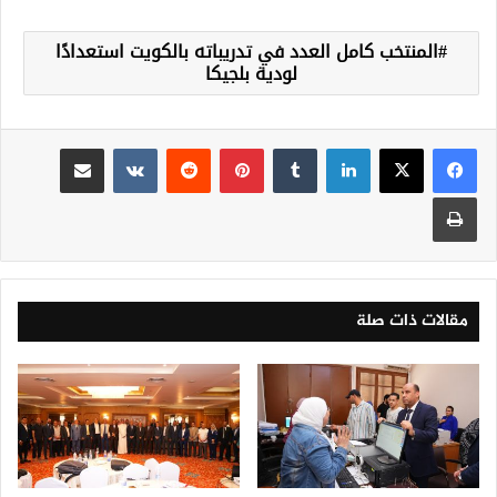
المنتخب كامل العدد في تدريباته بالكويت استعدادًا
لودية بلجيكا
لينكدإن
‏Tumblr
بينتيريست
‏Reddit
‏VKontakte
مشاركة عبر البريد
طباعة
مقالات ذات صلة