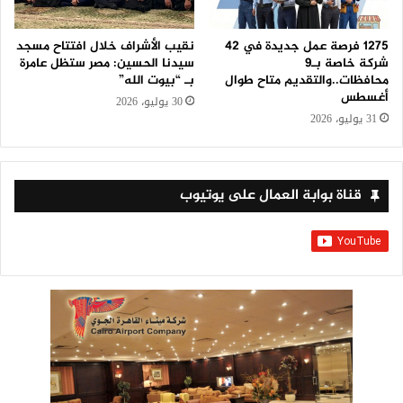
1275 فرصة عمل جديدة في 42
نقيب الأشراف خلال افتتاح مسجد
شركة خاصة بـ9
سيدنا الحسين: مصر ستظل عامرة
محافظات..والتقديم متاح طوال
بـ “بيوت الله”
أغسطس
30 يوليو، 2026
31 يوليو، 2026
قناة بوابة العمال على يوتيوب