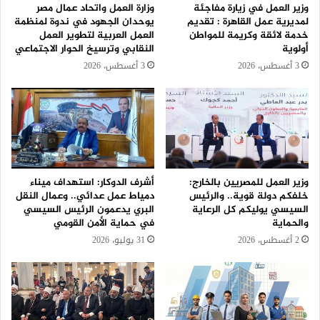
وزير العمل في زيارة مفاجئة
وزارة العمل واتحاد عمال مصر
لمديرية عمل القاهرة : تقديم
يوحدان الجهود في ندوة لمنظمة
خدمة لائقة وكريمة للمواطن
العمل العربية لتطوير العمل
أولوية
النقابي وترسيخ الحوار الاجتماعي
3 أغسطس، 2026
3 أغسطس، 2026
وزير العمل للمصريين بالخارج:
أشرف الدوكار: استهداف ميناء
خلفكم دولة قوية.. والرئيس
دمياط عمل عدائي.. وعمال النقل
السيسي يوليكم كل الرعاية
البري يدعمون الرئيس السيسي
والحماية
في حماية الأمن القومي
2 أغسطس، 2026
31 يوليو، 2026