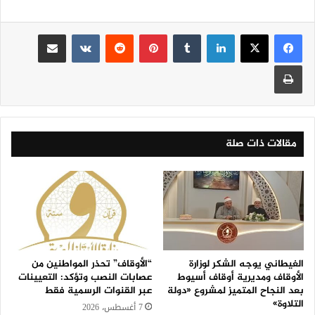
لينكدإن
‏Tumblr
بينتيريست
‏Reddit
‏VKontakte
مشاركة عبر البريد
طباعة
مقالات ذات صلة
الغيطاني يوجه الشكر لوزارة
“الأوقاف” تحذر المواطنين من
الأوقاف ومديرية أوقاف أسيوط
عصابات النصب وتؤكد: التعيينات
بعد النجاح المتميز لمشروع «دولة
عبر القنوات الرسمية فقط
التلاوة»
7 أغسطس، 2026