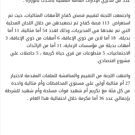
عدد من مديري الإدارات العامة المعنية بالحدث بالوزارة .
واجتمعت اللجنة لتقييم قصص كفاح الأمهات المثاليات، حيث تم
استعراض 113 قصة كفاح تم تصعيدهن من خلال اللجان المحلية
التي تم عقدها في المديريات، وذلك لعدد 54 أما مثالية، 11 أما
بديلة، 18 أما لابن من ذوي الإعاقة، 6 أمهات من ذوي الإعاقة، 3
أمهات بديلة من مؤسسات الرعاية، 11 أما من الرائدات
الاجتماعيات، 5 متطوعات من قري حياة كريمة ، 5 حاصلات علي
مشروع اقتصادي.
وانتهت اللجنة من التقييم والمناقشة للملفات المقدمة لاختيار
27 أم مثالية أولي علي مستوي المحافظات وأم مثالية واحدة
من كل فئة مع تكريم أم شهيد قوات مسلحة وأم شهيد للشرطة
بإجمالي عدد 36 أما مكرمة خلال احتفالية هذا العام .