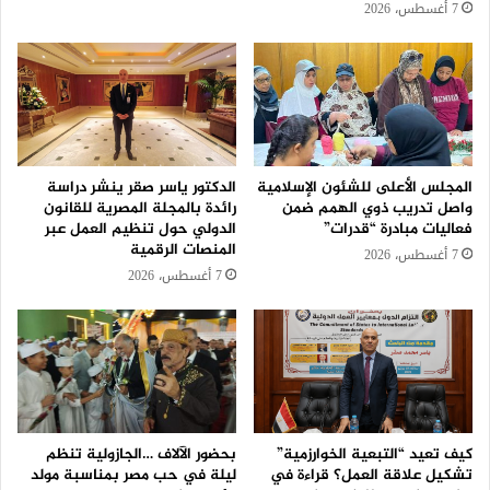
7 أغسطس، 2026
المجلس الأعلى للشئون الإسلامية
الدكتور ياسر صقر ينشر دراسة
واصل تدريب ذوي الهمم ضمن
رائدة بالمجلة المصرية للقانون
فعاليات مبادرة “قدرات”
الدولي حول تنظيم العمل عبر
المنصات الرقمية
7 أغسطس، 2026
7 أغسطس، 2026
كيف تعيد “التبعية الخوارزمية”
بحضور الآلاف …الجازولية تنظم
تشكيل علاقة العمل؟ قراءة في
ليلة في حب مصر بمناسبة مولد