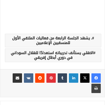
. يشهد الجلسة الرابعة من فعاليات الملتقي الأول
للمنسقيين الإعلاميين
الاهلي يستأنف تدريباته استعدادًا للهلال السوداني
في دوري أبطال إفريقي
لينكدإن
‏Tumblr
بينتيريست
‏Reddit
‏VKontakte
مشاركة عبر البريد
طباعة