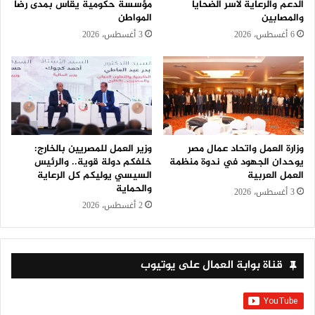
الدعم والرعاية لأسر الضحايا
مؤسسة حكومية يقاس بمدى رضا
والمصابين
المواطن
6 أغسطس، 2026
3 أغسطس، 2026
وزارة العمل واتحاد عمال مصر
وزير العمل للمصريين بالخارج:
يوحدان الجهود في ندوة منظمة
خلفكم دولة قوية.. والرئيس
العمل العربية
السيسي يوليكم كل الرعاية
والحماية
3 أغسطس، 2026
2 أغسطس، 2026
قناة بوابة العمال على يوتيوب