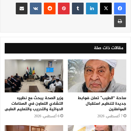
لينكدإن
‏Tumblr
بينتيريست
‏Reddit
‏VKontakte
مشاركة عبر البريد
طباعة
مقالات ذات صلة
ساحة “الطيب” تعلن ضوابط
وزير الصحة يبحث مع نظيره
جديدة لتنظيم استقبال
التشادي التعاون في الصناعات
المواطنين
الدوائية والتدريب والتعليم الطبى
7 أغسطس، 2026
6 أغسطس، 2026