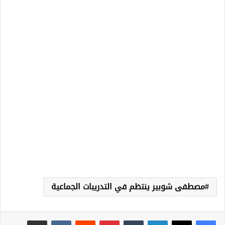
مصطفى شوبير ينتظم في التدريبات الجماعية
لينكدإن
‏Tumblr
بينتيريست
‏Reddit
‏VKontakte
مشاركة عبر البريد