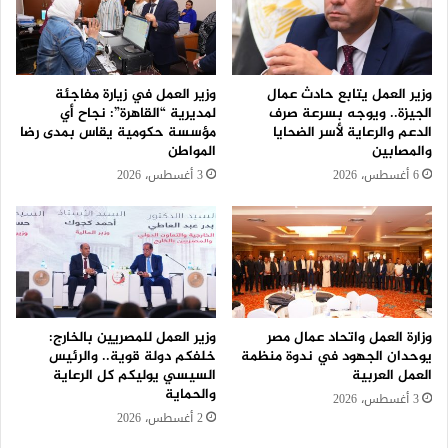
وزير العمل يتابع حادث عمال
وزير العمل في زيارة مفاجئة
الجيزة.. ويوجه بسرعة صرف
لمديرية “القاهرة”: نجاح أي
الدعم والرعاية لأسر الضحايا
مؤسسة حكومية يقاس بمدى رضا
والمصابين
المواطن
6 أغسطس، 2026
3 أغسطس، 2026
وزارة العمل واتحاد عمال مصر
وزير العمل للمصريين بالخارج:
يوحدان الجهود في ندوة منظمة
خلفكم دولة قوية.. والرئيس
العمل العربية
السيسي يوليكم كل الرعاية
والحماية
3 أغسطس، 2026
2 أغسطس، 2026