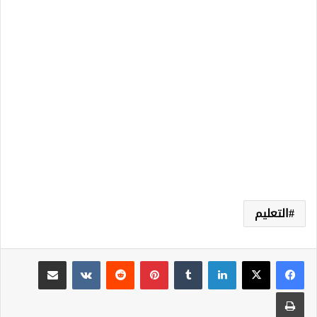
التعليم
لينكدإن
‏Tumblr
بينتيريست
‏Reddit
‏VKontakte
مشاركة عبر البريد
طباعة