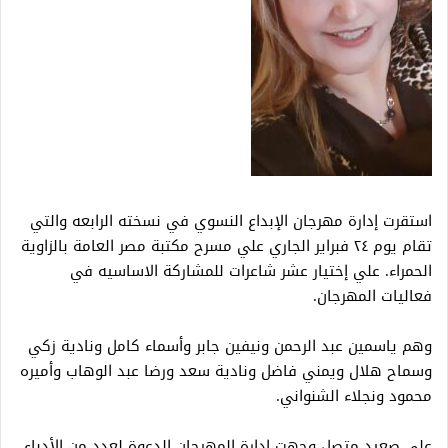
استقرت إدارة مهرجان الإبداع النسوي في نسخته الرابعه والتي
تقام يوم ٢٤ فبراير الجاري علي مسرح مكتبة مصر العامة بالزاوية
الحمراء. علي إختيار عشر شاعرات للمشاركة الاساسيه في
فعاليات المهرجان.
وهم ياسمين عبد الرحمن ونيفين جابر وأسماء كامل ونادية زكي
وسماح هلال ويمني فاضل ونادية سعد ورضا عبد الوهاب وأميره
محمود ونجلاء الشنواني.
علي صعيد متصل وجهت إدارة المهرجان الدعوة لعدد من الأدباء