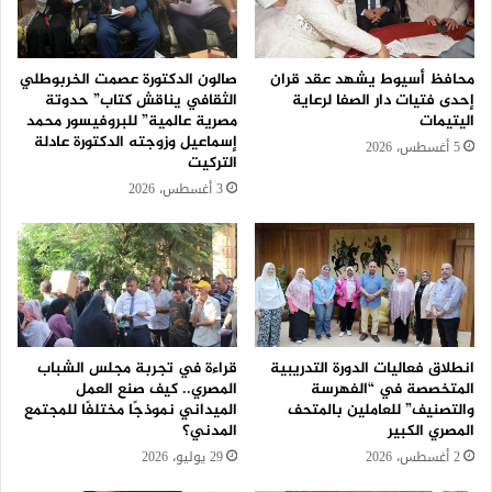
محافظ أسيوط يشهد عقد قران
صالون الدكتورة عصمت الخربوطلي
إحدى فتيات دار الصفا لرعاية
الثقافي يناقش كتاب” حدوتة
اليتيمات
مصرية عالمية” للبروفيسور محمد
إسماعيل وزوجته الدكتورة عادلة
5 أغسطس، 2026
التركيت
3 أغسطس، 2026
انطلاق فعاليات الدورة التدريبية
قراءة في تجربة مجلس الشباب
المتخصصة في “الفهرسة
المصري.. كيف صنع العمل
والتصنيف” للعاملين بالمتحف
الميداني نموذجًا مختلفًا للمجتمع
المصري الكبير
المدني؟
2 أغسطس، 2026
29 يوليو، 2026