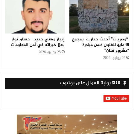
“مصريات” أحدث جدارية بمجمع
إنجاز مهني جديد.. حسام نوار
15 مايو للفنون ضمن مبادرة
يعزز خبراته في أمن المعلومات
“مشروع فنان”
25 يوليو، 2026
26 يوليو، 2026
قناة بوابة العمال على يوتيوب