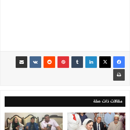
لينكدإن
‏Tumblr
بينتيريست
‏Reddit
‏VKontakte
مشاركة عبر البريد
طباعة
مقالات ذات صلة