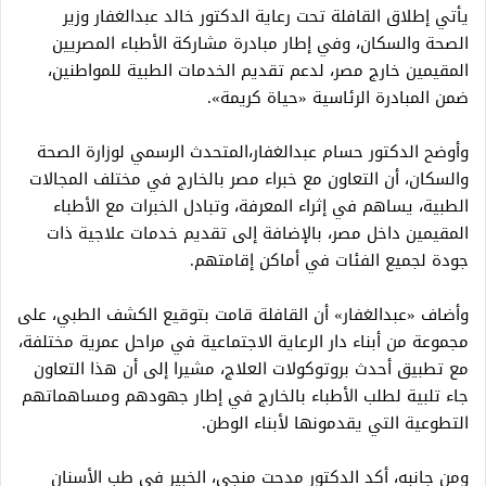
يأتي إطلاق القافلة تحت رعاية الدكتور خالد عبدالغفار وزير
الصحة والسكان، وفي إطار مبادرة مشاركة الأطباء المصريين
المقيمين خارج مصر، لدعم تقديم الخدمات الطبية للمواطنين،
ضمن المبادرة الرئاسية «حياة كريمة».
وأوضح الدكتور حسام عبدالغفار،المتحدث الرسمي لوزارة الصحة
والسكان، أن التعاون مع خبراء مصر بالخارج في مختلف المجالات
الطبية، يساهم في إثراء المعرفة، وتبادل الخبرات مع الأطباء
المقيمين داخل مصر، بالإضافة إلى تقديم خدمات علاجية ذات
جودة لجميع الفئات في أماكن إقامتهم.
وأضاف «عبدالغفار» أن القافلة قامت بتوقيع الكشف الطبي، على
مجموعة من أبناء دار الرعاية الاجتماعية في مراحل عمرية مختلفة،
مع تطبيق أحدث بروتوكولات العلاج، مشيرا إلى أن هذا التعاون
جاء تلبية لطلب الأطباء بالخارج في إطار جهودهم ومساهماتهم
التطوعية التي يقدمونها لأبناء الوطن.
ومن جانبه، أكد الدكتور مدحت منجي، الخبير في طب الأسنان