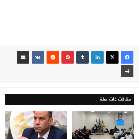
لينكدإن
‏Tumblr
بينتيريست
‏Reddit
‏VKontakte
مشاركة عبر البريد
طباعة
مقالات ذات صلة