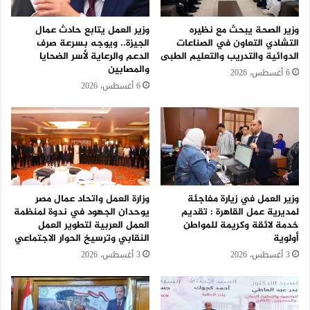
وزير الصحة يبحث مع نظيره
وزير العمل يتابع حادث عمال
التشادي التعاون في الصناعات
الجيزة.. ويوجه بسرعة صرف
الدوائية والتدريب والتعليم الطبى
الدعم والرعاية لأسر الضحايا
والمصابين
6 أغسطس، 2026
6 أغسطس، 2026
وزير العمل في زيارة مفاجئة
وزارة العمل واتحاد عمال مصر
لمديرية عمل القاهرة : تقديم
يوحدان الجهود في ندوة لمنظمة
خدمة لائقة وكريمة للمواطن
العمل العربية لتطوير العمل
أولوية
النقابي وترسيخ الحوار الاجتماعي
3 أغسطس، 2026
3 أغسطس، 2026