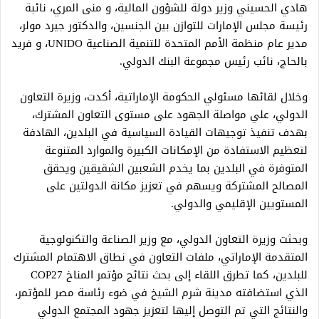
هادي الحسيني وزير دولة للشؤون المالية، و منى المري، نائبة
رئيسة مجلس الإمارات للتوازن بين الجنسين، والدكتور جيرد مولر،
مدير عام منظمة الأمم المتحدة للتنمية الصناعية UNIDO، و فريد
بالحاج، نائب رئيس مجموعة البنك الدولي.
وخلال لقائها مسئولي الحكومة الإماراتية، أكدت، وزيرة التعاون
الدولي، علي مواصلة الجهود على مستوى التعاون المشترك،
بهدف تنفيذ توجيهات القيادة السياسية في البلدين، الهادفة
لتعظيم الاستفادة من الإمكانات الكبيرة والموارد المتنوعة
المتوفرة في البلدين بما يخدم الشعبين الشقيقين ويحقق
المصالح المشتركة ويسهم في تعزيز مكانة الدولتين على
المستويين الإقليمي والدولي.
وبحثت وزيرة التعاون الدولي، مع وزير الصناعة والتكنولوجية
المتقدمة الإماراتي، ملفات التعاون في نطاق الاهتمام المشترك
للبلدين، كما تطرق اللقاء إلى بحث نتائج مؤتمر المناخ COP27
الذي استضافته مدينة شرم الشيخ في ضوء رئاسة مصر للمؤتمر،
والنتائج التي تم التوصل إليها لتعزيز جهود المجتمع الدولي