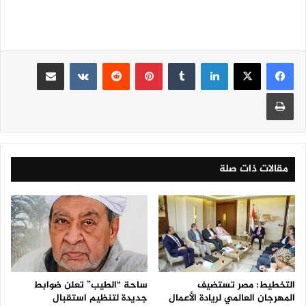
لينكدإن
‏Tumblr
بينتيريست
‏Reddit
‏VKontakte
مشاركة عبر البريد
طباعة
مقالات ذات صلة
التخطيط: مصر تستضيف
ساحة “الطيب” تعلن ضوابط
المهرجان العالمي لريادة الأعمال
جديدة لتنظيم استقبال