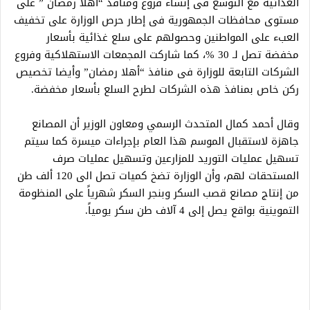
الغذائية مع التوسع فى إنشاء فروع ومنافذ “أهلا رمضان ” على
مستوى محافظات الجمهورية فى إطار حرص الوزارة على تخفيف
العبء على المواطنين وحصولهم على سلع غذائية بأسعار
مخفضة تصل لـ 30 %، كما شاركت المجمعات الاستهلاكية وفروع
الشركات التابعة للوزارة فى منافذ “أهلا رمضان” وأيضا تخصيص
ركن خاص بمنافذ هذه الشركات لطرح السلع بأسعار مخفضة.
وقال أحمد كمال المتحدث الرسمي ومعاون ‏الوزير أن المصانع
جاهزة ‏لاستقبال الموسم هذا العام بإجراءات ميسرة كما سيتم
تسهيل عمليات التوريد للمزارعين وتسهيل ‏عمليات صرف
المستحقات لهم، وأن الوزارة تضخ ‏كميات تصل الى 120 ألف طن
من إنتاج مصانع قصب السكر ‏وبنجر السكر شهرياً على المنظومة
التموينية بواقع يصل إلى ‏‏4 آلاف طن سكر يومياً.