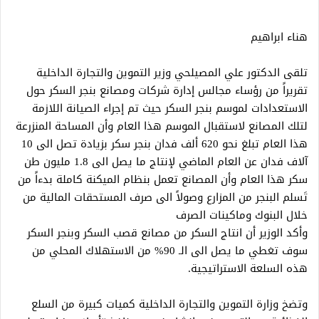
هناء ابراهيم
تلقى الدكتور ‏علي المصيلحي وزير التموين والتجارة الداخلية
تقريراً من ‏رؤساء مجالس إدارة شركات ومصانع بنجر السكر حول
الاستعدادات لموسم بنجر السكر حيث تم إجراء الصيانة اللازمة
‏لتلك المصانع لاستقبال الموسم هذا العام وأن المساحة المنزرعة
هذا العام تبلغ نحو ‏‏620 ألف فدان بنجر سكر بزيادة تصل الى 10
آلاف فدان عن ‏العام الماضي لإنتاج ما يصل الى 1.8 مليون طن
سكر هذا ‏العام وأن المصانع ‏تعمل بنظام الميكنة كاملة بدءاً من
تَسلم البنجر من المزارع ‏وصولاً الى صرف المستحقات المالية من
خلال البنوك ‏وماكينات الصرف
وأكد الوزير أن ‏انتاج السكر من مصانع قصب السكر وبنجر السكر
سوف ‏تغطي ما يصل الى الـ 90% من الاستهلاك المحلي من
هذه ‏السلعة الاستراتيجية.
وتضخ وزارة التموين والتجارة الداخلية كميات كبيرة من السلع