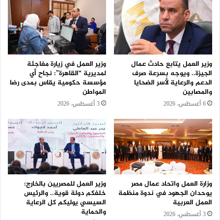
وزير العمل يتابع حادث عمال
وزير العمل في زيارة مفاجئة
الجيزة.. ويوجه بسرعة صرف
لمديرية “القاهرة”: نجاح أي
الدعم والرعاية لأسر الضحايا
مؤسسة حكومية يقاس بمدى رضا
والمصابين
المواطن
6 أغسطس، 2026
3 أغسطس، 2026
وزارة العمل واتحاد عمال مصر
وزير العمل للمصريين بالخارج:
يوحدان الجهود في ندوة منظمة
خلفكم دولة قوية.. والرئيس
العمل العربية
السيسي يوليكم كل الرعاية
والحماية
3 أغسطس، 2026