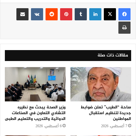
لينكدإن
‏Tumblr
بينتيريست
‏Reddit
‏VKontakte
مشاركة عبر البريد
طباعة
مقالات ذات صلة
ساحة “الطيب” تعلن ضوابط
وزير الصحة يبحث مع نظيره
جديدة لتنظيم استقبال
التشادي التعاون في الصناعات
المواطنين
الدوائية والتدريب والتعليم الطبى
7 أغسطس، 2026
6 أغسطس، 2026