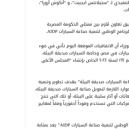
نفيذي لـ “ستيلانتس ايجيبت”، و “أنكوش أرورا”،
ت.
ق تعاون مُلزم بين ممثلي الحكومة المصرية
مج الوطني لتنمية صناعة السيارات AIDP.
راء أن الاتفاقيات الموقعة اليوم تأتي في ضوء
يارات في مصر، وخاصة السيارات صديقة البيئة،
لافتا في هذا الصدد إلى صدور القانون رقم ١٦۲ لسنة ۲۰۲۲ الخاص بإنشاء “المجلس الأعلى
عة السيارات صديقة البيئة” بهدف تطوير وتنمية
ارد اللازمة لتمويل صناعة السيارات صديقة البيئة،
اثات أو آثار سلبية على البيئة، أو تلك التي تنتج
المركبات التي تستخدم وقوداً أحفورياً وفقاً لمعايير
فيما أكد وزير التجارة والصناعة أن البرنامج الوطني لتنمية صناعة السيارات AIDP” يعد بمثابة