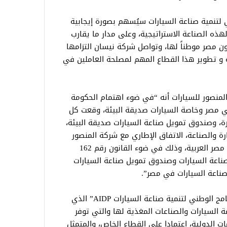
 لتنمية صناعة السيارات سيُسهم بصورة إيجابية
ذه الصناعة الاستراتيجية، وعلى مدار ما يقارب
ن مصر موطناً لها، وتواصل شركة نيسان التزامها
ة و تطوير هذا القطاع المهم لمصلحة العاملين في
المنصور للسيارات أنه “في ضوء اهتمام الحكومة
في مصر وخاصة السيارات صديقة البيئة، وقعت كل
رة، وصندوق تمويل صناعة السيارات صديقة البيئة،
ارة والصناعة، الاتفاق الإطاري مع شركة المنصور
للسيارات، لتصنيع السيارات داخل جمهورية مصر العربية، وذلك في ضوء القانون رقم 162
 الأعلى لصناعة السيارات وصندوق تمويل صناعة السيارات
ناعة السيارات في مصر”.
وأضاف “يأتي التوقيع في ضوء إقرار “البرنامج الوطني لتنمية صناعة السيارات AIDP” الذي
 السيارات والصناعات المغذية لها والتي توفر
 الدولية، اعتمادا على القطاع الخاص، والمتمثل