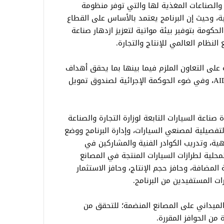
والصناعات المغذية لها والتي توفر منظومة
ة، وحيث إن البرنامج يعتمد بالأساس على القطاع
لحكومة بتوفير بيئة مواتية لتعزيز ازدهار صناعة
لنظام العالمي للإنتاج والتجارة.
 على التعاون الملزم فيما بينها بما يحقق أهداف
البرنامج الوطني لتنمية صناعة السيارات AIDP، وفي ضوء الحوكمة الإجرائية لصندوق تمويل
صناعة السيارات التابعة لوزارة التجارة والصناعة
تفصيلية لمصنعي السيارات، وإدارة البرنامج ووضع
هية، وتدريب الكوادر الفنية والمشاركين في
محلية لطرازات السيارات المنتجة في المصانع
المضافة، وحافز حجم الإنتاج، وحافز الاستثمار
ت المستفيدين من البرنامج.
لميداني على المصانع المنضمة؛ للتحقق من
 من الحوافز المقررة.