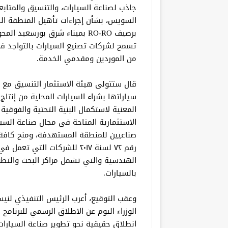
جاذب لصناعة السيارات، والتنسيق والمتابع
السويس، بشأن إجراءات تأهيل المنطقة ا
برصيف RO-RO بميناء شرق بورسعيد
تسمح لشركات تصنيع السيارات بالتواجد
من الموردين ومقدمي الخدمة.
قال ستتولى هيئة الاستثمار التنسيق مع ا
سياراتها بشراء السيارات المحلية من إنتا
المعنية لاستكمال البنية التحتية والفوقية 
الاستثمارية المتاحة في مجال صناعة السي
صناعيين للمنطقة المستهدفة، ومنح كافة ال
رقم ۷۲ لسنة ۲۰۱۷ للشركات الت
الهندسية والتي تشمل مراكز البحث والتطو
بالسيارات.
وعقب التوقيع، أعرب الرئيس التنفيذي لني
الوزراء اليوم عن الاطلاق الرسمي للبرنامج
انطلاق حقيقية نحو تطوير صناعة السيارات 