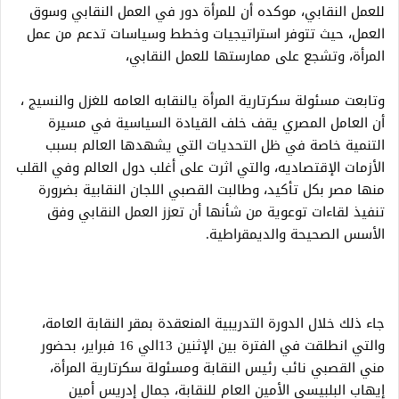
للعمل النقابي، موكده أن للمرأة دور في العمل النقابي وسوق
العمل، حيث تتوفر استراتيجيات وخطط وسياسات تدعم من عمل
المرأة، وتشجع على ممارستها للعمل النقابي،
وتابعت مسئولة سكرتارية المرأة يالنقابه العامه للغزل والنسيج ،
أن العامل المصري يقف خلف القيادة السياسية في مسيرة
التنمية خاصة في ظل التحديات التي يشهدها العالم بسبب
الأزمات الإقتصاديه، والتي اثرت على أغلب دول العالم وفي القلب
منها مصر بكل تأكيد، وطالبت القصبي اللجان النقابية بضرورة
تنفيذ لقاءات توعوية من شأنها أن تعزز العمل النقابي وفق
الأسس الصحيحة والديمقراطية.
جاء ذلك خلال الدورة التدريبية المنعقدة بمقر النقابة العامة،
والتي انطلقت في الفترة بين الإثنين 13الي 16 فبراير، بحضور
مني القصبي نائب رئيس النقابة ومسئولة سكرتارية المرأة،
إيهاب البلبيسي الأمين العام للنقابة، جمال إدريس أمين