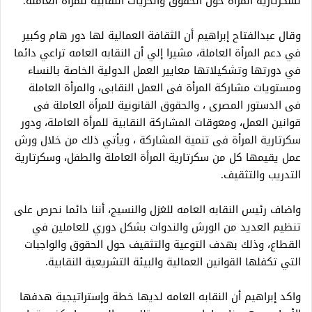
لسكرتارية المرأة حول الحقوق والحريات النقابية للمرأة العاملة.
وقال عبدالفتاح إبراهيم أن الثقافة العمالية لها دور هام وكبير
في دعم المرأة العاملة، مشيرا إلي أن النقابه العامه تراعي دائما
في دورتها وتشكيلاتها معايير العمل الدولية الخاصة بالنساء
ومستويات مشاركة المرأة فى العمل النقابى، والمرأة العاملة
فى الدستور المصرى ، والحقوق القانونية للمرأة العاملة فى
قوانين العمل، ومعوقات المشاركة النقابية للمرأة العاملة، ودور
سكرتارية المرأة فى تنمية المشاركة ، ويأتي ذلك من خلال ورش
عمل يقيمها كل من سكرتارية المرأة العاملة والطفل، وسكرتارية
التدريب والتثقيف.
واضاف رئيس النقابه العامه للغزل والنسيج، أننا دائما نحرص على
تنظيم العديد من الورش والندوات بشكل دوري للعاملين في
القطاع، وذلك بهدف التوعية والتثقيف حول الحقوق والواجبات
التي تكفلها القوانين العمالية والبيئة التشريعية النقابية.
‎واكد إبراهيم أن النقابه العامه لديها خطة وإستراتيجية هدفها