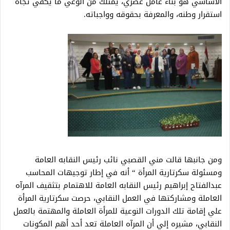
الأساسي هو بناء عامل عصري، يمتلك من الوعي ما يكفي تجاه
استقرار وطنه، والمعرفة بحقوقه وواجباته.
ومن جانبها قالت مني القصبي نائب رئيس النقابه العامة
ومسئولة سكرتارية المرأة “ أنه في إطار توجيهات المحاسب
عبدالفتاح إبراهيم رئيس النقابه العامة للاهتمام بتثقيف المرآه
العاملة ومشاركتها في العمل النقابي، حرصت سكرتارية المرأة
علي إقامة تلك الدورات النوعية للمرأة العاملة والمهتمة بالعمل
النقابي، مشيره إلي أن المرآه العاملة تعد أحد أهم المكونات