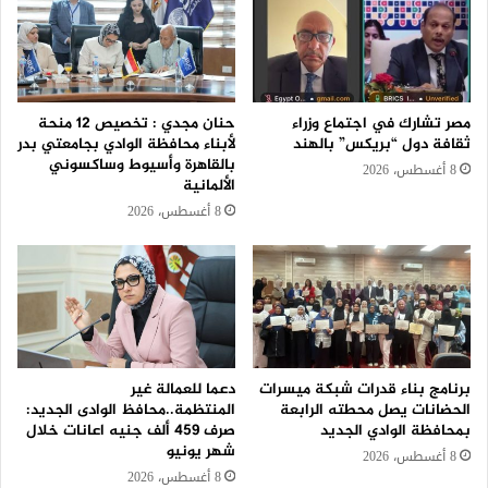
مصر تشارك في اجتماع وزراء
حنان مجدي : تخصيص 12 منحة
ثقافة دول “بريكس” بالهند
لأبناء محافظة الوادي بجامعتي بدر
بالقاهرة وأسيوط وساكسوني
8 أغسطس، 2026
الألمانية
8 أغسطس، 2026
برنامج بناء قدرات شبكة ميسرات
دعما للعمالة غير
الحضانات يصل محطته الرابعة
المنتظمة..محافظ الوادى الجديد:
بمحافظة الوادي الجديد
صرف 459 ألف جنيه اعانات خلال
شهر يونيو
8 أغسطس، 2026
8 أغسطس، 2026