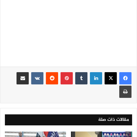
لينكدإن
‏Tumblr
بينتيريست
‏Reddit
‏VKontakte
مشاركة عبر البريد
طباعة
مقالات ذات صلة