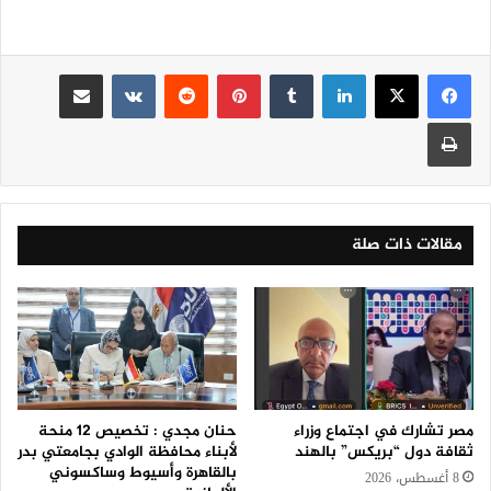
لينكدإن
‏Tumblr
بينتيريست
‏Reddit
‏VKontakte
مشاركة عبر البريد
طباعة
مقالات ذات صلة
مصر تشارك في اجتماع وزراء
حنان مجدي : تخصيص 12 منحة
ثقافة دول “بريكس” بالهند
لأبناء محافظة الوادي بجامعتي بدر
بالقاهرة وأسيوط وساكسوني
8 أغسطس، 2026