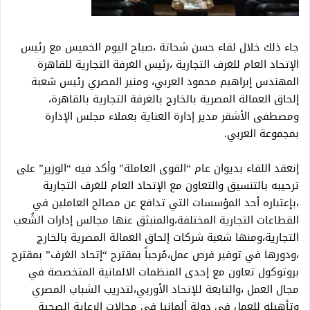
جاء ذلك خلال لقاء حسن شحاتة ،صباح اليوم الخميس مع رئيس
الإتحاد العام للغرف التجارية ،رئيس الغرفة التجارية للقاهرة
المهندس إبراهيم محمود العربي، ومنير المصري رئيس شعبة
إلحاق العمالة المصرية بالخارج بالغرفة التجارية بالقاهرة،
ومصطفى الأشقر مدير إدارة العناية بعملاء مجلس الإدارة
بمجموعة العربي.
إنعقد اللقاء بديوان عام “القوى العاملة” وأكد فيه “الوزير” على
ترحيبه بالتنسيق والتعاون مع الإتحاد العام للغرف التجارية
،بإعتباره أحد المؤسسات التي تدافع عن مصالح العاملين في
القطاعات التجارية المختلفة،والمنبثق عنها مجالس إدارات الشُعب
التجارية،ومنها شعبة شركات إلحاق العمالة المصرية بالخارج
،ودورها في توفير فرص عمل،مُرحباً بمقترح “إتحاد الغرف” بمقترح
بروتوكول تعاون مع إحدى المنظمات الالمانية المتخصصة في
مجال العمل ،والتابعة للإتحاد الأوربي،لتدريب الشباب المصري
وتأهيله للعمل في دولة ألمانيا في مجالات الرعاية الصحية