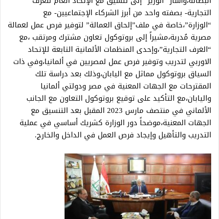
البطالة،وأشار “الوزير” إلى تنسيق مع الإتحاد العام للغرف
التجارية- بصفته واحد من أبرز الشركاء الإجتماعيين- مع
“الوزارة”،خاصة في ملف”إلحاق العمالة” لتوفير فرص عمل لعمالة
مصرية مُدربة،مشيراً إلى بروتوكول تعاون مشترك ومرتقب ،مع
“الغرف التجارية”،وإحدى المنظمات الألمانية التابعة للإتحاد
الاوربي لتدريب وتوفير فرص عمل لمصريين في ألمانيا،وفي ذات
السياق بروتوكول مماثل مع اليابان،وذلك بعد دراسة تلك
المقترحات مع الجهات المعنية في مصر ودولتي ألمانيا
واليابان،مع التأكيد على توقيع بروتوكول التعاون مع الجانب
الألماني في منتصف مارس 2023 المقبل بعد التنسيق مع
الجهات المعنية،موضحاً دور الوزارة كشريك أساسي في عملية
التدريب والتأهيل وإيجاد فرص العمل في الداخل والخارج.