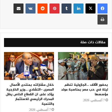
لينكدإن
‏Tumblr
بينتيريست
‏Reddit
‏VKontakte
مشاركة عبر البريد
طباعة
مقالات ذات صلة
بحضور الآلاف …الجازولية تنظم
خلال مشاركته بمنتدى الأعمال
ليلة في حب مصر بمناسبة مولد
المصرى -التشادي …وزير الخارجية
مؤسسها
يؤكد على ان القطاع الخاص يظل
المحرك الرئيسي للاستثمار
7 أغسطس، 2026
والتنمية
7 أغسطس، 2026