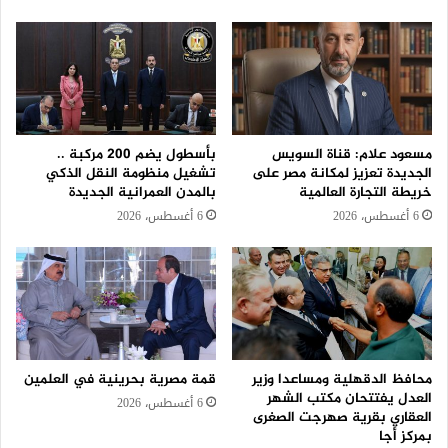
مسعود علام: قناة السويس
بأسطول يضم 200 مركبة ..
الجديدة تعزيز لمكانة مصر على
تشغيل منظومة النقل الذكي
خريطة التجارة العالمية
بالمدن العمرانية الجديدة
6 أغسطس، 2026
6 أغسطس، 2026
محافظ الدقهلية ومساعدا وزير
قمة مصرية بحرينية في العلمين
العدل يفتتحان مكتب الشهر
6 أغسطس، 2026
العقاري بقرية صهرجت الصغرى
بمركز أجا