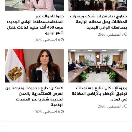
برنامج بناء قدرات شبكة ميسرات
دعما للعمالة غير
الحضانات يصل محطته الرابعة
المنتظمة..محافظ الوادى الجديد:
بمحافظة الوادي الجديد
صرف 459 ألف جنيه اعانات خلال
شهر يونيو
8 أغسطس، 2026
8 أغسطس، 2026
وزيرة الإسكان تتابع مستجدات
الاسكان: طرح مجموعة متنوعة من
توفيق الأوضاع بالأراضي المضافة
الفرص الاستثمارية بالمدن
في 3مدن
الجديدة شهريا عبر المنصات
الرقمية
8 أغسطس، 2026
8 أغسطس، 2026