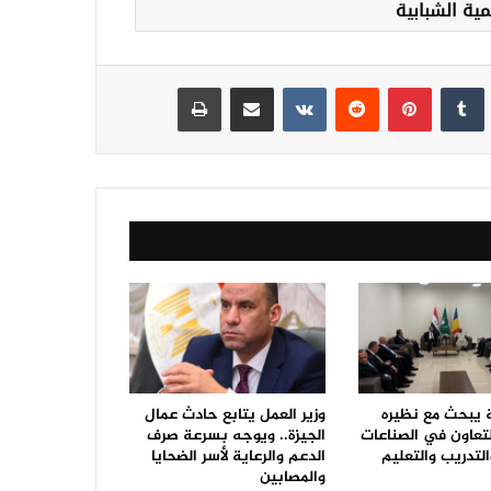
مية الشبابية
نكدإن
‏Tumblr
بينتيريست
‏Reddit
‏VKontakte
مشاركة عبر البريد
طباعة
ة يبحث مع نظيره
وزير العمل يتابع حادث عمال
لتعاون في الصناعات
الجيزة.. ويوجه بسرعة صرف
التدريب والتعليم
الدعم والرعاية لأسر الضحايا
والمصابين