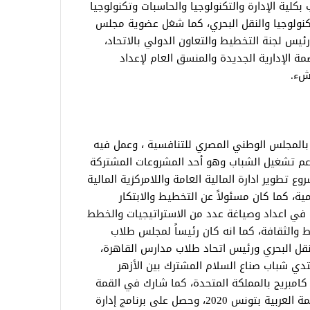
لية الإدارة والتكنولوجيا والحاسبات وتكنولوجيا
لتكنولوجيا والنقل البحري، كما شغل عضوية مجلس
ورئيس لجنة التخطيط والتعاون الدولي بالاتحاد،
مة الإدارية الجديدة والمنسق العام لإعداد
نشء.
مجلس الوطني المصري للتنافسية ، وعمل فيه
لدعم تشغيل الشباب وهو أحد المشروعات المشتركة
تطوير ادارة المالية العامة واللامركزية المالية
ية، كما كان مسئولاً عن التخطيط والابتكار
 في اعداد وصياغة عدد من الاستراتيجيات والخطط
يط والثقافة، كما انه كان رئيساً لمجلس طلاب
النقل البحري ورئيس اتحاد طلاب مدارس القاهرة،
نتدي شباب صناع السلام المشترك بين الأزهر
كامبريج بالمملكة المتحدة، كما شارك في القمة
العالمية للحكومات بدبي مارس 2019 والقمة العربية بتونس 2020، وحصل على برنامج إدارة