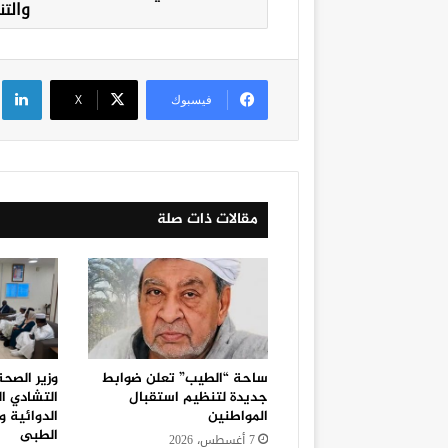
والتن
لي
فيسبوك
‫X
مقالات ذات صلة
ساحة “الطيب” تعلن ضوابط
وزير الصح
جديدة لتنظيم استقبال
التشادي ا
المواطنين
الدوائية و
الطبى
7 أغسطس، 2026