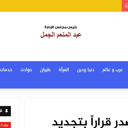
ة
عرب و عالم
دنيا ودين
المرأة
طيران
حوادث
خدمات
قن
ر قراراً بتجديد