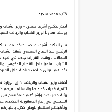
كتب: محمد سعيد
أصدرالدكتور أشرف صبحي – وزير الشباب وال
يوسف معاوناً لوزير الشباب والرياضة للسيا
قال الدكتور أشرف صبحي: “تذخر مصر بالكو
الرئيس عبد الفتاح السيسي شهد الشباب ال
المجالات ، وهذه القرارات جاءت في ضوء م
الشباب المتميز داخل القطاع الحكومي، وا
تؤهلهم لتولي مناصب قيادية خلال الفترة 
أضاف وزير الشباب والرياضة :” إن الوزار
لتنمية قدرات كوادرها والاستثمار فيهم وتز
رؤية مصر ٢٠٣٠، وإشراكهم وتمكين
السيسي في إطار الجمهورية الجديدة، حيث 
وتأهيلهم استثمار للوطن ككل، باعتبارهم 