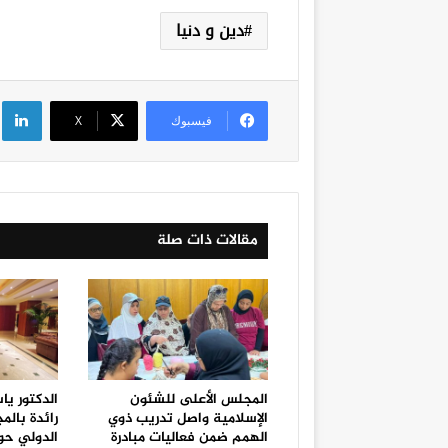
دين و دنيا
لي
فيسبوك
‫X
مقالات ذات صلة
المجلس الأعلى للشئون
الدكتور يا
الإسلامية واصل تدريب ذوي
رائدة بالم
الهمم ضمن فعاليات مبادرة
الدولي حو