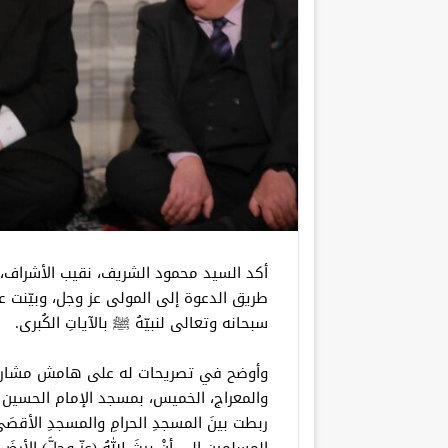
أكد السيد محمود الشريف، نقيب الأشراف، أ
طريق الدعوة إلى المولى عز وجل، وبيّنت ع
سبحانه وتعالى لنبيّهُ ﷺ بالآياتِ الكُبرى.
وأوضح في تصريحات له على هامش مشاركته 
والمعراج، الخميس، بمسجد الإمام الحسين ب
ربطت بينَ المسجدِ الحرامِ والمسجدِ الأقصَى