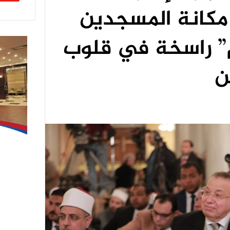
مكانة المسجدين
م” راسخة في قلوب
ن