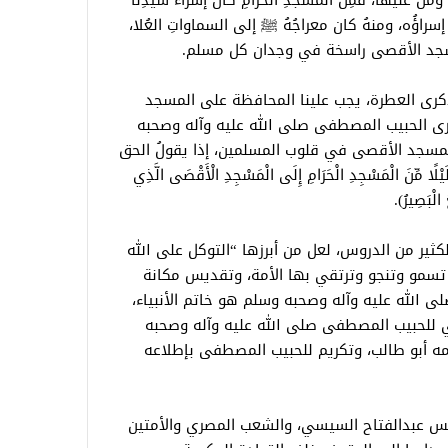
َ ومَن عليها، فمِن المسجدِ الحرامِ كان إسراءُ سيدِنَا
راؤُه، ومنهُ كان معراجُهُ ﷺ إلى السماواتِ العُلا،
المسجد الأقصى راسخة في وجدان كل مسلم.
كرى العطرة، يجب علينا المحافظة على المسجد
سرى الحبيب المصطفى صلى الله عليه وآله وصحبه
سجد الأقصى في قلوب المسلمين، إذا يقولُ الحق
ًا مِّنَ الْمَسْجِدِ الْحَرَامِ إِلَى الْمَسْجِدِ الْأَقْصَى الَّذِي
ُ الْبَصِيرُ).
لكثير من الدروس، لعل من أبرزها “التوكل على الله
ي تسمو وتنجو وترتقي بها الأمة، وتقديس مكانة
ى الله عليه وآله وصحبه وسلم هو خاتم الأنبياء،
 للحبيب المصطفى صلى الله عليه وآله وصحبه
ه أبو طالب، وتكريم للحبيب المصطفى بإطلاعه
ئيس عبدالفتاح السيسي، والشعب المصري والأمتين