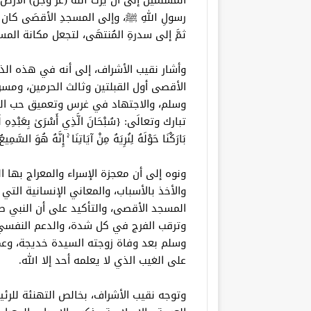
المسلمين إلى أنْ يرثَ اللهُ (عزّ وجلَّ) الأرض
رسولِ اللهِ ﷺ، وإلى المسجدِ الأقصَى كان إس
ثمَّ إلى سدرةِ المُنتهَى، لتجعل مكانة 
وأشار نقيب الأشراف، إلى أنه في هذه الذ
الأقصى أول القبلتين وثالث الحرمين، وم
وسلم، والاجتهاد في غرس وتعميق حب الم
تبارك وتعالَى: {سُبْحَانَ الَّذِي أَسْرَىٰ بِعَبْدِهِ لَيْل
بَارَكْنَا حَوْلَهُ لِنُرِيَهُ مِنْ آيَاتِنَا ۚ إِنَّهُ هُوَ السَّمِيع
ونوه إلى أن معجزة الإسراء والمعراج بها ا
والأخذ بالأسباب، والمعاني الإنسانية الت
المسجد الأقصى، والتأكيد على أن النبي صل
وترقب الفرج في كل شدة، والدعم النفسي
وسلم بعد وفاة زوجته السيدة خديجة، وعم
على الغيب الذي لا يعلمه أحد إلا الله.
وتوجه نقيب الأشراف، بخالص التهنئة للر