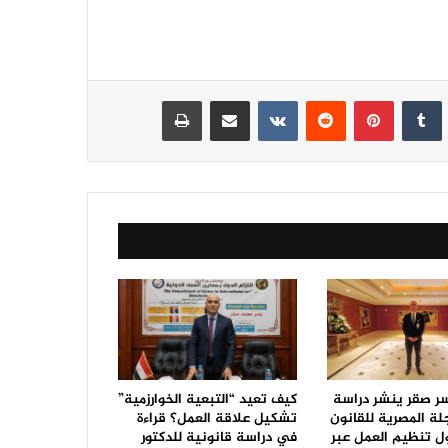
نكدإن
‏Tumblr
بينتيريست
‏Reddit
‏VKontakte
مشاركة عبر البريد
طباعة
سر صقر ينشر دراسة
كيف تعيد “التبعية الخوارزمية”
جلة المصرية للقانون
تشكيل علاقة العمل؟ قراءة
ل تنظيم العمل عبر
في دراسة قانونية للدكتور