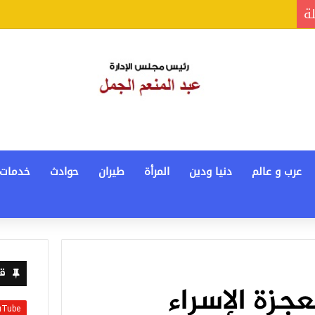
لة
عرب و عالم
دنيا ودين
المرأة
طيران
حوادث
خدمات
قن
جزة الإسراء