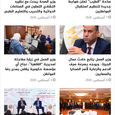
ساحة “الطيب” تعلن ضوابط
وزير الصحة يبحث مع نظيره
جديدة لتنظيم استقبال
التشادي التعاون في الصناعات
المواطنين
الدوائية والتدريب والتعليم الطبى
7 أغسطس، 2026
6 أغسطس، 2026
وزير العمل يتابع حادث عمال
وزير العمل في زيارة مفاجئة
الجيزة.. ويوجه بسرعة صرف
لمديرية “القاهرة”: نجاح أي
الدعم والرعاية لأسر الضحايا
مؤسسة حكومية يقاس بمدى رضا
والمصابين
المواطن
6 أغسطس، 2026
3 أغسطس، 2026