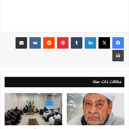
لينكدإن
‏Tumblr
بينتيريست
‏Reddit
‏VKontakte
مشاركة عبر البريد
طباعة
مقالات ذات صلة