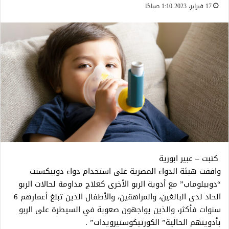
17 فبراير، 2023 1:10 صباحًا
كتبت – عبير ابورية
وافقت ھیئة الدواء المصریة على استخدام دواء دوبیكسنت
“دوبیلوماب” مع أدویة الربو الأخرى كعلاج مداومة لحالات الربو
الحاد لدى البالغین، والمراھقین، والأطفال الذین تبلغ أعمارھم 6
سنوات فأكثر، والذین یواجھون صعوبة في السیطرة على الربو
بأدویتھم الحالیة” الكورتیكوستیرویدات” .