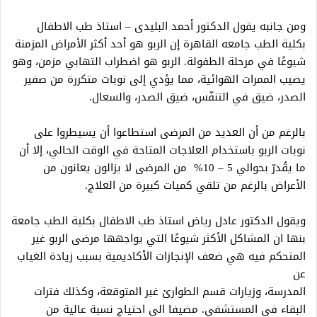
ومن جانبه يقول الدكتور أحمد البليدى – استاذ طب الاطفال
بكلية الطب جامعه القاهرة إن الربو ھو أحد أكثر الأمراض المزمنة
شیوعًا في مرحلة الطفولة. الربو ھو اضطراب التھابي مزمن، وھو
یصیب الممرات الھوائیة، مما یؤدي إلى نوبات متكررة من صفیر
الصدر، ضیق في التنفّس، ضیق الصدر، والسعال.
بالرغم من أن العدید من المرضى استطاعوا أن یسیطروا على
نوبات الربو باستخدام العلاجات المتاحة في الوقت الحالي، إلا أن
ما یقُدرّ بحوالي 5 – 10% من المرضى لا یزالون یعانون من
الأعراض بالرغم من تلقي كمیات كبیرة من العلاج.
ويقول الدكتور عادل رياض استاذ طب الاطفال بكلية الطب جامعة
بنها ان المشاكل الأكثر شیوعًا التي یواجھھا مرضى الربو غیر
المتحكم فیه ھي ضعف الإنجازات الأكادیمیة بسبب زیادة الغیاب
عن
المدرسة، وزیارات قسم الطوارئ غیر المتوقعة، وكذلك فترات
البقاء في المستشفى. مضيفا الي احتياج نسبة عالیة من