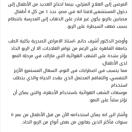
المرضى إلى العلاج المنزلي، بینما احتاج العدید من الأطفال إلى
دخول المستشفى.لافتا انه في مصر، نجد 1 من كل 4 أطفال
مصابین بالربو یكون غیر قادر على الذھاب إلى المدرسة بانتظام
بسبب ضعف السیطرة على الربو.
وأوضح الدكتور أشرف حاتم -استاذ الامراض الصدرية بكلية الطب
جامعة القاهرة على الرغم من توافر العلاجات، الا ان الربو الحاد
یؤثر بشدة على الشعب الھوائیة التي مازالت في مرحلة النمو
لدى الأطفال،
مما یتسبب في اضطرابات فى النوم، السعال المستمرو الأزیز
التنفسي، والتفاقم المحتمل الذي یھدد الحیاة والذي یتطلب
استخدام
موسعات الشعب الھوائیة باستخدام الأجھزة، والتي یمكن أن
تؤثر سلباً على النمو.
وأشار الى انه یمكن استخدامه الآن من قبل الأطفال من عمر 6
سنوات فأكثر الذین یعانون من بعض أنواع من الربو الحاد.