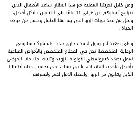
ومن خلال تجربتنا العملیة مع ھذا العقار، ساعد الأطفال الذین
تتراوح أعمارھم بین 6 إلى 11 عامًا على التنفس بشكل أفضل،
وقلل من عدد نوبات الربو التى یمر بھا الطفل وحسن من جودة
الحیاة .
وعلى صعيد اخر يقول احمد حجازى مدير عام شركة سانوفى
الرعاية المتخصصة نحن في القطاع المتخصص بالأمراض المناعية
نعمل بجهد كبيرونعطي الأولوية لتزويد وتلبية احتياجات المرضى
بأفضل وأحدث العلاجات، والتي تساعد في تحسين حياة أطفالنا
الذين يعانون من الربو واعطاء الامل لهم ولاسرهم.”