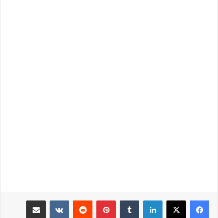
لينكدإن
‏Tumblr
بينتيريست
‏Reddit
‏VKontakte
مشاركة عبر البريد