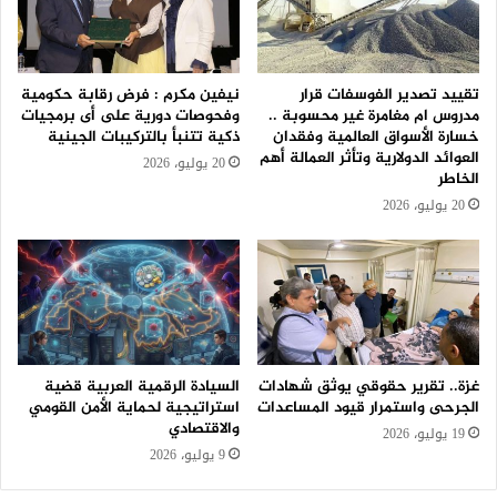
تقييد تصدير الفوسفات قرار
نيفين مكرم : فرض رقابة حكومية
مدروس ام مغامرة غير محسوبة ..
وفحوصات دورية على أى برمجيات
خسارة الأسواق العالمية وفقدان
ذكية تتنبأ بالتركيبات الجينية
العوائد الدولارية وتأثر العمالة أهم
20 يوليو، 2026
الخاطر
20 يوليو، 2026
غزة.. تقرير حقوقي يوثق شهادات
السيادة الرقمية العربية قضية
الجرحى واستمرار قيود المساعدات
استراتيجية لحماية الأمن القومي
والاقتصادي
19 يوليو، 2026
9 يوليو، 2026