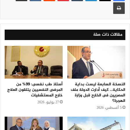
طباعة
مقالات ذات صلة
النسخة السابعة ليست بداية
أستاذ طب نفسى: 99% من
الحكاية… كيف أدارت الدولة ملف
المرضى النفسيين يتلقون العلاج
المصريين فى الخارج قبل وزارة
خارج المستشفيات
الهجرة؟
27 يوليو، 2026
5 أغسطس، 2026