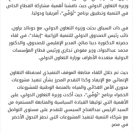
وزيرة التعاون الدولي حيث ناقشنا أهمية مشاركة القطاع الخاص
في التنمية وتطبيق برنامج “نُوَفِّي”، أفريقيا ودوليا.
في ذات السياق بحثت وزيرة التعاون الدولي، مع دونالد براون،
نائب رئيس الصندوق الدولي للتنمية الزراعية “إيفاد”، في لقاء
حضرته الدكتورة دينا صالح، المدير الإقليمي للصندوق، والدكتور
محمد عبدالجواد، وزير مفوض تجاري ورئيس قطاع المؤسسات
الدولية متعددة الأطراف بوزارة التعاون الدولي.
حيث تم خلال اللقاء متابعة الموقف التنفيذي لمحفظة التعاون
الإنمائي مع الإيفاد وكذا التقدم المحرز بشأن تنفيذ مشروعات
محوري الأمن الغذائي والمياه بالمنصة الوطنية للمشروعات
الخضراء برنامج “نُوَفِّي”، حيث أكدت وزيرة التعاون الدولي، على
الأهمية التي توليها القيادة السياسية والمتابعة المستمرة من
السيد الرئيس عبدالفتاح السيسي للتقدم على مستوى التواصل
مع شركاء التنمية لتنفيذ المشروعات التي تحفز التحول الأخضر
في مصر.