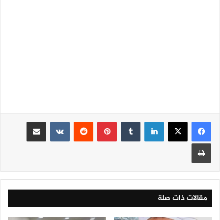
لينكدإن
‏Tumblr
بينتيريست
‏Reddit
‏VKontakte
مشاركة عبر البريد
طباعة
مقالات ذات صلة