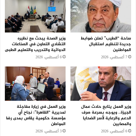
ساحة “الطيب” تعلن ضوابط
وزير الصحة يبحث مع نظيره
جديدة لتنظيم استقبال
التشادي التعاون في الصناعات
المواطنين
الدوائية والتدريب والتعليم الطبى
7 أغسطس، 2026
6 أغسطس، 2026
وزير العمل يتابع حادث عمال
وزير العمل في زيارة مفاجئة
الجيزة.. ويوجه بسرعة صرف
لمديرية “القاهرة”: نجاح أي
الدعم والرعاية لأسر الضحايا
مؤسسة حكومية يقاس بمدى رضا
والمصابين
المواطن
6 أغسطس، 2026
3 أغسطس، 2026