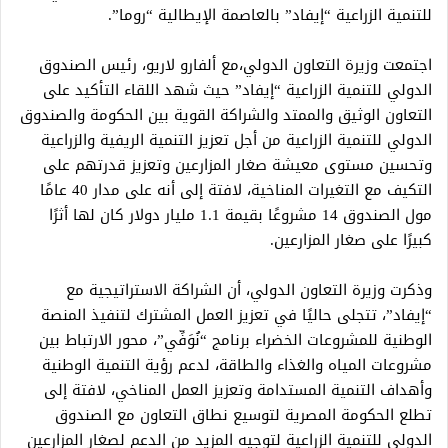
للتنمية الزراعية “إيفاد” بالعاصمة الإيطالية “روما”.
اجتمعت وزيرة التعاون الدولي،مع ألفارو لاريو، رئيس الصندوق
الدولي للتنمية الزراعية “إيفاد” حيث شهد اللقاء التأكيد على
التعاون الوثيق والممتد والشراكة القوية بين الحكومة والصندوق
الدولي للتنمية الزراعية من أجل تعزيز التنمية الريفية والزراعية
وتحسين مستوى معيشة صغار المزارعين وتعزيز قدرتهم على
التكيف مع التغيرات المناخية، لافتة إلى أنه على مدار 40 عامًا
مول الصندوق 14 مشروعًا بقيمة 1.1 مليار دولار كان لها أثرًا
كبيرًا على صغار المزارعين.
وذكرت وزيرة التعاون الدولي، أن الشراكة الاستراتيجية مع
“إيفاد”، تتجلى حاليًا في تعزيز العمل المشترك لتنفيذ المنصة
الوطنية للمشروعات الخضراء برنامج “نُوَفِّي”، محور الارتباط بين
مشروعات المياه والغذاء والطاقة، لدعم رؤية التنمية الوطنية
وأهداف التنمية المستدامة وتعزيز العمل المناخي، لافتة إلى
تطلع الحكومة المصرية لتوسيع نطاق التعاون مع الصندوق
الدولي للتنمية الزراعية لتوجيه المزيد من الدعم لصغار المزارعين