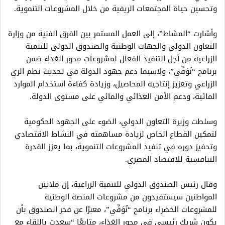
وتحسين حياة المجتمعات الريفية من خلال المشروعات التنموية.
وأشارت “المشاط”، إلى العمل المستمر بين الفرق الفنية من وزارة
التعاون الدولي والجهات الوطنية والصندوق الدولي للتنمية
الزراعية من أجل التنفيذ الفعال لمشروعات محور الغذاء ضمن
برنامج “نُوَفِّي”، ولاسيما دعم جهود الدولة في تحديث نظم الري
الزراعي وتعزيز إنتاجية المحاصيل، وزيادة كفاءة استخدام الموارد
المائية، ودعم الأمن الغذائي والمائي على مستوى الدولة.
وسلطت وزيرة التعاون الدولي، الضوء على الجهود الحكومية
لتمكين القطاع الخاص لزيادة مساهمته في النشاط الاقتصادي
وتحفيز دوره في تنفيذ المشروعات التنموية، بما يعزز القدرة
التنافسية للاقتصاد المصري.
وقال رئيس الصندوق الدولي للتنمية الزراعية، إن ملايين
المواطنين سيستفيدون من مشروعات المنصة الوطنية
للمشروعات الخضراء برنامج “نُوَفِّي”، معبرًا عن فخر الصندوق بأن
يكون شريك رئيسي في محور الغذاء، متابعًا “سعدت باللقاء مع