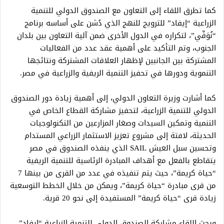
كما تطرق اللقاء إلى التعاون مع الصندوق الدولي للتنمية
الزراعية “إيفاد” للترويج للنهج الذي دُشن على أساسه برنامج
“نُوَفِّي”، لتكراره في الدول الأخرى ضمن آلية التعاون بين بلدان
الجنوب، وتم التأكيد على أهمية عقد عدد من الفعاليات
المشتركة بين الجانبين لإظهار العلاقات المشتركة ونتائجها
التنموية ودورها في تحفيز التنمية الريفية والزراعية في مصر.
كما أشارت وزيرة التعاون الدولي، إلى أهمية زيادة دور الصندوق
الدولي للتنمية الزراعية، لتحفيز مشاركة القطاع الخاص في
التنمية وتمكين السيدات وصغار المزارعين من التكنولوجيات
الحديثة، لافتة إلى مشروع تعزيز الاستثمار الزراعي المستدام
وتحسين سبل العيش SAIL الذي ينفذه الصندوق في مصر
يتقاطع بالفعل مع أهداف المبادرة الرئاسية للتنمية الريفية
“حياة كريمة”، حيث يتم تنفيذه في عدد من القرى من بينها 7
من قرى مبادرة “حياة كريمة”، ويمكن من خلال الخطط التوسعية
زيادة قرى “حياة كريمة” المستفيدة إلى نحو 20 قرية.
وبحث اللقاء مشاركة الصندوق الدولي للتنمية الزراعية “إيفاد”