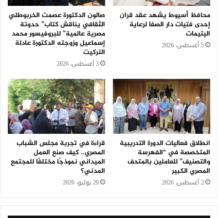
محافظ أسيوط يشهد عقد قران
صالون الدكتورة عصمت الخربوطلي
إحدى فتيات دار الصفا لرعاية
الثقافي يناقش كتاب” حدوتة
اليتيمات
مصرية عالمية” للبروفيسور محمد
إسماعيل وزوجته الدكتورة عادلة
5 أغسطس، 2026
التركيت
3 أغسطس، 2026
انطلاق فعاليات الدورة التدريبية
قراءة في تجربة مجلس الشباب
المتخصصة في “الفهرسة
المصري.. كيف صنع العمل
والتصنيف” للعاملين بالمتحف
الميداني نموذجًا مختلفًا للمجتمع
المصري الكبير
المدني؟
2 أغسطس، 2026
29 يوليو، 2026