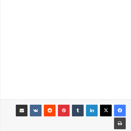
لينكدإن
‏Tumblr
بينتيريست
‏Reddit
‏VKontakte
مشاركة عبر البريد
طباعة