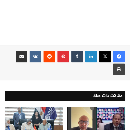
لينكدإن
‏Tumblr
بينتيريست
‏Reddit
‏VKontakte
مشاركة عبر البريد
طباعة
مقالات ذات صلة