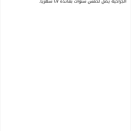
الجراحية يصل لخمس سنوات بفائدة ١،٧ شهريا.