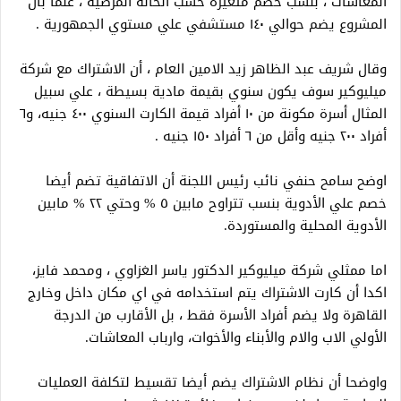
المعاشات ، بنسب خصم متغيرة حسب الحالة المرضية ، علما بأن
المشروع يضم حوالي ١٤٠ مستشفي علي مستوي الجمهورية .
وقال شريف عبد الظاهر زيد الامين العام ، أن الاشتراك مع شركة
ميليوكير سوف يكون سنوي بقيمة مادية بسيطة ، علي سبيل
المثال أسرة مكونة من ١٠ أفراد قيمة الكارت السنوي ٤٠٠ جنيه، و٦
أفراد ٢٠٠ جنيه وأقل من ٦ أفراد ١٥٠ جنيه .
اوضح سامح حنفي نائب رئيس اللجنة أن الاتفاقية تضم أيضا
خصم علي الأدوية بنسب تتراوح مابين ٥ % وحتي ٢٢ % مابين
الأدوية المحلية والمستوردة.
اما ممثلي شركة ميليوكير الدكتور ياسر الغزاوي ، ومحمد فايز،
اكدا أن كارت الاشتراك يتم استخدامه في اي مكان داخل وخارج
القاهرة ولا يضم أفراد الأسرة فقط ، بل الأقارب من الدرجة
الأولي الاب والام والأبناء والأخوات، وارباب المعاشات.
واوضحا أن نظام الاشتراك يضم أيضا تقسيط لتكلفة العمليات