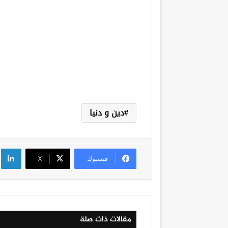
دين و دنيا
لي
فيسبوك
‫X
مقالات ذات صلة