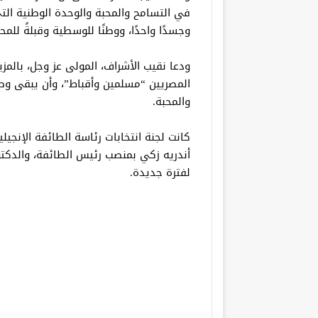
في التسامح والمحبة والوحدة الوطنية التي
وجسدًا واحدًا، ووطنًا للوسطية وقبلةً للمحب
ودعا نقيب الأشراف، المولى عز وجل، بالمزيد
المصريين “مسلمين وأقباط”، وأن يبقى وطننا 
والمحبة.
كانت لجنة انتخابات رئاسة الطائفة الإنجيل
أندريه زكي بمنصب رئيس الطائفة، والدكت
لفترة جديدة.