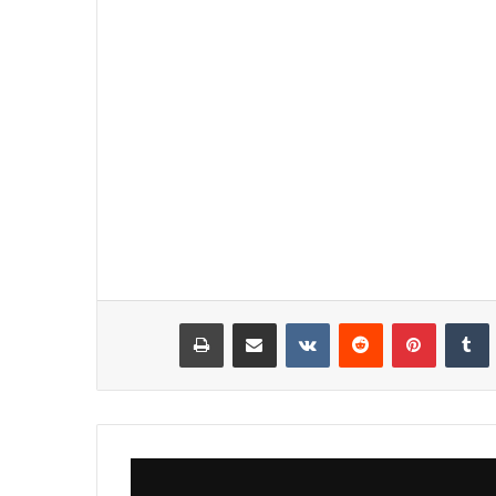
نكدإن
‏Tumblr
بينتيريست
‏Reddit
‏VKontakte
مشاركة عبر البريد
طباعة