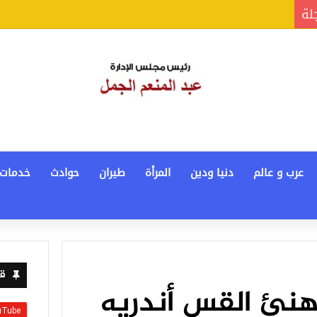
جلة
عرب و عالم
دنيا ودين
المرأة
طيران
حوادث
خدمات
قن
هنئ القس أندريه