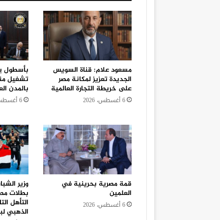
مسعود علام: قناة السويس
الجديدة تعزيز لمكانة مصر
تشغيل منظ
على خريطة التجارة العالمية
بالمدن الع
6 أغسطس، 2026
6 أغسطس، 2026
قمة مصرية بحرينية في
وزير الشبا
العلمين
بطلات مصر 
التأهل الت
6 أغسطس، 2026
الذهبي لبط