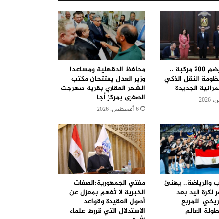
بأسطول يضم 200 مركبة ..
محافظ الدقهلية ومساعدا
ومة النقل الذكي
وزير العدل يفتتحان مكتب
مرانية الجديدة
الشهر العقاري بقرية صهرجت
الصغرى بمركز أجا
6 أغسطس، 2026
ب والرياضة.. يهنئ
مفتي الجمهورية:الصفات
لكرة اليد بعد
الخبرية لا تُفهم بمعزل عن
اريخي للمربع
أصول العقيدة وقواعد
ولة العالم
الاستدلال التي قررها علماء