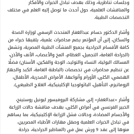
وجلسات تناظرية، وذلك بهدف تبادل الخبرات والأفكار
والمناقشات العلمية، حول أحدث ما توصل إليه العلم في مختلف
التخصصات الطبية.
وأشار الدكتور حسام عبدالغفار المتحدث الرسمي لوزارة الصحة
والسكان، إلى أن المؤتمر يضم محاضرات علمية، يلقيها خبراء من
كافة الأقسام الجراحية بجميع المنشآت الطبية المصرية، وتشمل
(الجراحة العامة، التجميل، العظام، المخ والأعصاب، الأنف والأذن،
المسالك البولية، النساء والتوليد، الوجة والفكين، الأسنان) فضلًا
عن تنظيم محاضرات في تخصصات (الباطنة العامة، الكبد والجهاز
الهضمي، الكلى، الأورام وأنواعها، الأمراض الصدرية، الأطفال،
الروماتيزم، التأهيل، الباثولوجيا الإكلينيكية، العلاج الطبيعي).
وأشار «عبدالغفار» إلى مشاركة البروفيسور ليونيل روستينج،
الخبير الفرنسي في أمراض الكلى، بهدف مناقشة حالات الزراعة
والأجسام المضادة، وحالات فشل الزراعة الإكلينيكية، بما يساهم
في تبادل الخبرات العلمية وصقل مهارات الأطباء المصريين،
منوها إلى عقد 9 ورش عمل في (المناظير الجراحية، جراحة