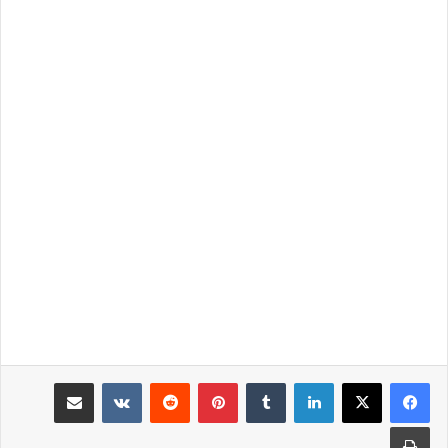
لينكدإن
‏Tumblr
بينتيريست
‏Reddit
‏VKontakte
مشاركة عبر البريد
طباعة