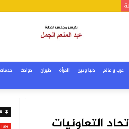
لة
عرب و عالم
دنيا ودين
المرأة
طيران
حوادث
خدمات
قن
تحاد التعاونيات