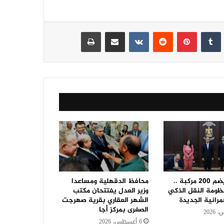
نكدإن
‏Tumblr
بينتيريست
‏Reddit
‏VKontakte
مشاركة عبر البريد
طباعة
بأسطول يضم 200 مركبة ..
محافظ الدقهلية ومساعدا
ومة النقل الذكي
وزير العدل يفتتحان مكتب
مرانية الجديدة
الشهر العقاري بقرية صهرجت
الصغرى بمركز أجا
6 أغسطس، 2026