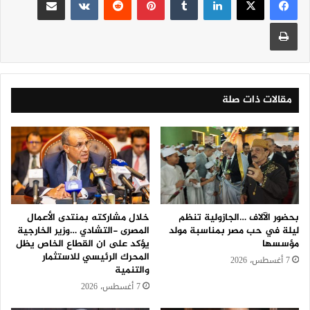
طباعة
مقالات ذات صلة
بحضور الآلاف …الجازولية تنظم
خلال مشاركته بمنتدى الأعمال
ليلة في حب مصر بمناسبة مولد
المصرى -التشادي …وزير الخارجية
مؤسسها
يؤكد على ان القطاع الخاص يظل
المحرك الرئيسي للاستثمار
7 أغسطس، 2026
والتنمية
7 أغسطس، 2026