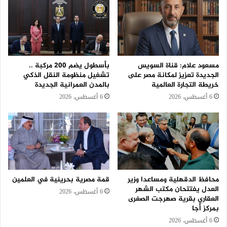
مسعود علام: قناة السويس
بأسطول يضم 200 مركبة ..
الجديدة تعزيز لمكانة مصر على
تشغيل منظومة النقل الذكي
خريطة التجارة العالمية
بالمدن العمرانية الجديدة
6 أغسطس، 2026
6 أغسطس، 2026
محافظ الدقهلية ومساعدا وزير
قمة مصرية بحرينية في العلمين
العدل يفتتحان مكتب الشهر
6 أغسطس، 2026
العقاري بقرية صهرجت الصغرى
بمركز أجا
6 أغسطس، 2026