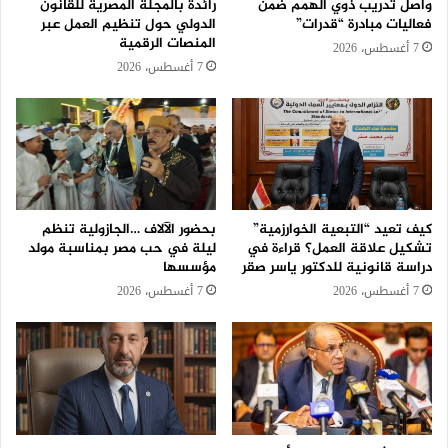
واصل تدريب ذوي الهمم ضمن
رائدة بالمجلة المصرية للقانون
فعاليات مبادرة “قدرات”
الدولي حول تنظيم العمل عبر
المنصات الرقمية
7 أغسطس، 2026
7 أغسطس، 2026
كيف تعيد “التبعية الخوارزمية”
بحضور الآلاف …الجازولية تنظم
تشكيل علاقة العمل؟ قراءة في
ليلة في حب مصر بمناسبة مولد
دراسة قانونية للدكتور ياسر صقر
مؤسسها
7 أغسطس، 2026
7 أغسطس، 2026