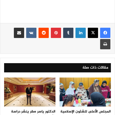
لينكدإن
‏Tumblr
بينتيريست
‏Reddit
‏VKontakte
مشاركة عبر البريد
طباعة
مقالات ذات صلة
المجلس الأعلى للشئون الإسلامية
الدكتور ياسر صقر ينشر دراسة