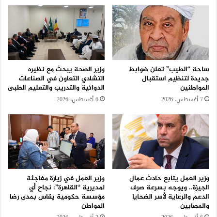
ساحة “الطيب” تعلن ضوابط
وزير الصحة يبحث مع نظيره
جديدة لتنظيم استقبال
التشادي التعاون في الصناعات
المواطنين
الدوائية والتدريب والتعليم الطبى
7 أغسطس، 2026
6 أغسطس، 2026
وزير العمل يتابع حادث عمال
وزير العمل في زيارة مفاجئة
الجيزة.. ويوجه بسرعة صرف
لمديرية “القاهرة”: نجاح أي
الدعم والرعاية لأسر الضحايا
مؤسسة حكومية يقاس بمدى رضا
والمصابين
المواطن