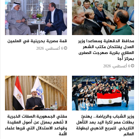
محافظ الدقهلية ومساعدا وزير
قمة مصرية بحرينية في العلمين
العدل يفتتحان مكتب الشهر
6 أغسطس، 2026
العقاري بقرية صهرجت الصغرى
بمركز أجا
6 أغسطس، 2026
وزير الشباب والرياضة.. يهنئ
مفتي الجمهورية:الصفات الخبرية
بطلات مصر لكرة اليد بعد التأهل
لا تُفهم بمعزل عن أصول العقيدة
التاريخي للمربع الذهبي لبطولة
وقواعد الاستدلال التي قررها علماء
العالم
الأمة