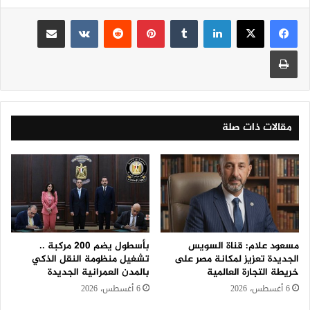
لينكدإن
‏Tumblr
بينتيريست
‏Reddit
‏VKontakte
مشاركة عبر البريد
طباعة
مقالات ذات صلة
مسعود علام: قناة السويس
بأسطول يضم 200 مركبة ..
الجديدة تعزيز لمكانة مصر على
تشغيل منظومة النقل الذكي
خريطة التجارة العالمية
بالمدن العمرانية الجديدة
6 أغسطس، 2026
6 أغسطس، 2026