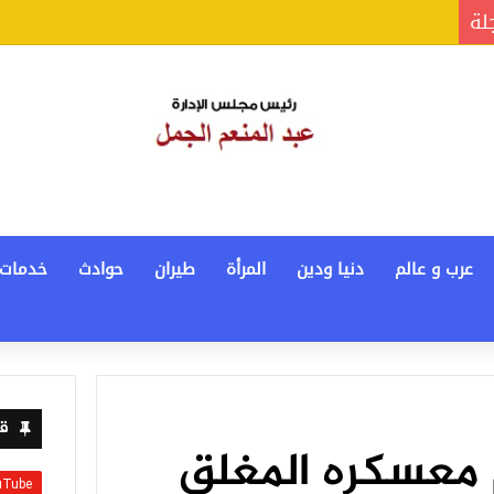
جلة
عرب و عالم
دنيا ودين
المرأة
طيران
حوادث
خدمات
قن
 معسكره المغلق