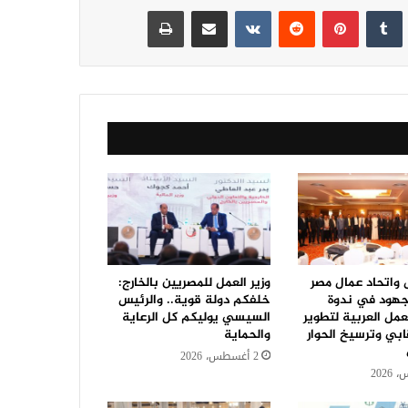
نكدإن
‏Tumblr
بينتيريست
‏Reddit
‏VKontakte
مشاركة عبر البريد
طباعة
ل واتحاد عمال مصر
وزير العمل للمصريين بالخارج:
جهود في ندوة
خلفكم دولة قوية.. والرئيس
مل العربية لتطوير
السيسي يوليكم كل الرعاية
ابي وترسيخ الحوار
والحماية
2 أغسطس، 2026