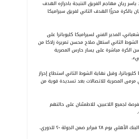
 ياسر ريان مهاجم الفريق النتيجة باحرازه الهدف
ن بالكرة محرزًا الهدف الثاني لفريق سيراميكا
باني، المدير الفني لسيراميكا كليوباترا على
الشوط الثاني استغل صلاح محسن تمريرة زلاكا من
ن الكرة مباشرة على يسار حارس المصرية
يء.
 كليوباترا، وقبل نهاية الشوط الثاني استطاع إحراز
في مرمى المصرية للاتصالات بعد تسديدة قوية من
رصة لجميع اللاعبين، للاطمئنان على حالتهم
اير ضمن الجولة ٢٠ للدوري.