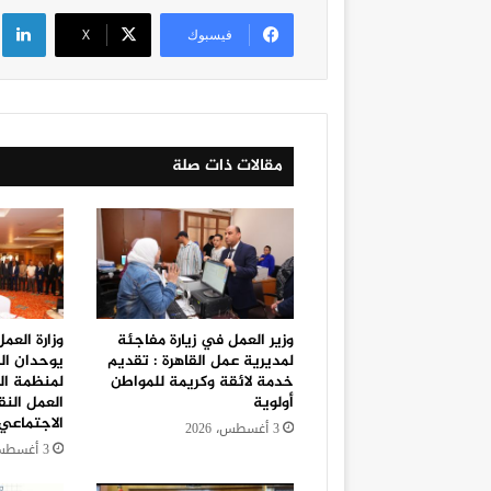
لي
فيسبوك
‫X
مقالات ذات صلة
وزير العمل في زيارة مفاجئة
وزارة العم
لمديرية عمل القاهرة : تقديم
يوحدان ال
خدمة لائقة وكريمة للمواطن
لمنظمة الع
أولوية
العمل النق
الاجتماعي
3 أغسطس، 2026
3 أغسطس، 2026