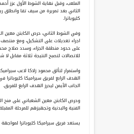
الملعب، وقبل نهاية الشوط الأول عزز أحمد
الثاني بعد تمريرة من سيف تقا وانطلق ريا
كليوباترا.
وفي الشوط الثاني، حرص الكابتن معين الشع
اجراء تعديلات على التشكيل، ومع منتصف 
على حدود منطقة الجزاء، وسدد صلاح محس
للاتصالات لتصبح النتيجة ثلاثة مقابل لا ش
واستمرار لتألق محمود زلاكا لاعب سيراميكا
الهدف الرابع لفريق سيراميكا كليوباترا 
الجانب الأيمن ليحرز الهدف الرابع للفريق.
وحرص الكابتن معين الشعباني على منح الف
الفنية والبدنية وتجهيزهم للمرحلة المقبلة.
يستعد فريق سيراميكا كليوباترا لمواجهة البنك الأهلي يوم ٢٨ فبر