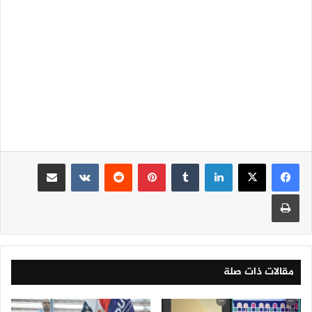
لينكدإن
‏Tumblr
بينتيريست
‏Reddit
‏VKontakte
مشاركة عبر البريد
طباعة
مقالات ذات صلة