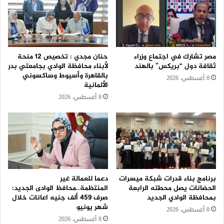
مصر تشارك في اجتماع وزراء
حنان مجدي : تخصيص 12 منحة
ثقافة دول “بريكس” بالهند
لأبناء محافظة الوادي بجامعتي بدر
بالقاهرة وأسيوط وساكسوني
8 أغسطس، 2026
الألمانية
8 أغسطس، 2026
برنامج بناء قدرات شبكة ميسرات
دعما للعمالة غير
الحضانات يصل محطته الرابعة
المنتظمة..محافظ الوادى الجديد:
بمحافظة الوادي الجديد
صرف 459 ألف جنيه اعانات خلال
شهر يونيو
8 أغسطس، 2026
8 أغسطس، 2026