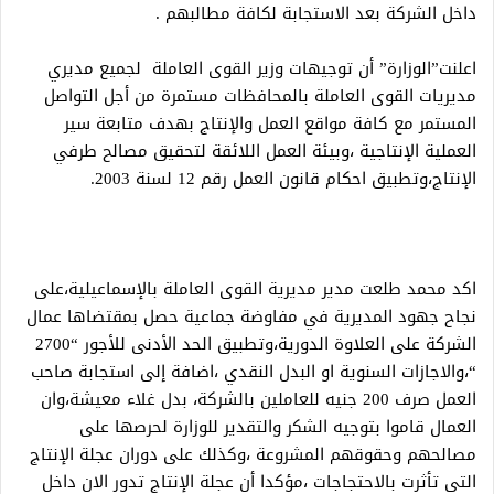
داخل الشركة بعد الاستجابة لكافة مطالبهم .
اعلنت”الوزارة” أن توجيهات وزير القوى العاملة لجميع مديري
مديريات القوى العاملة بالمحافظات مستمرة من أجل التواصل
المستمر مع كافة مواقع العمل والإنتاج بهدف متابعة سير
العملية الإنتاجية ،وبيئة العمل اللائقة لتحقيق مصالح طرفي
الإنتاج،وتطبيق احكام قانون العمل رقم 12 لسنة 2003.
اكد محمد طلعت مدير مديرية القوى العاملة بالإسماعيلية،على
نجاح جهود المديرية في مفاوضة جماعية حصل بمقتضاها عمال
الشركة على العلاوة الدورية،وتطبيق الحد الأدنى للأجور “2700
“،والاجازات السنوية او البدل النقدي ،اضافة إلى استجابة صاحب
العمل صرف 200 جنيه للعاملين بالشركة، بدل غلاء معيشة،وان
العمال قاموا بتوجيه الشكر والتقدير للوزارة لحرصها على
مصالحهم وحقوقهم المشروعة ،وكذلك على دوران عجلة الإنتاج
التي تأثرت بالاحتجاجات ،مؤكدا أن عجلة الإنتاج تدور الان داخل