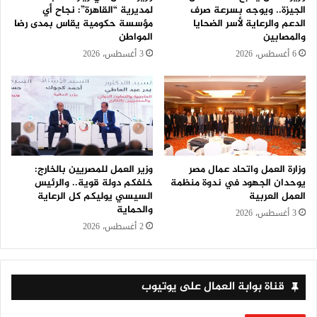
الجيزة.. ويوجه بسرعة صرف
لمديرية “القاهرة”: نجاح أي
الدعم والرعاية لأسر الضحايا
مؤسسة حكومية يقاس بمدى رضا
والمصابين
المواطن
6 أغسطس، 2026
3 أغسطس، 2026
وزارة العمل واتحاد عمال مصر
وزير العمل للمصريين بالخارج:
يوحدان الجهود في ندوة منظمة
خلفكم دولة قوية.. والرئيس
العمل العربية
السيسي يوليكم كل الرعاية
والحماية
3 أغسطس، 2026
2 أغسطس، 2026
قناة بوابة العمال على يوتيوب