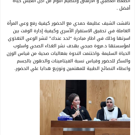
الضغط العصبي و الارهاق وتنظيم النوم من أجل العيش حياة
أفضل .
ناقشت الشيف عظيمة حمدي مع الحضور كيفية رفع وعي المرأة
العاملة في تحقيق الاستقرار الأسري وكيفية إدارة الوقت بين
اسرتها وذلك في اطار مبادرة “لحد عندك” لنشر الوعي التغذوي
لمؤسستها د.مروة صبحي بهدف نشر الغذاء الصحي واسلوب
الحياة السليمة ،واختتمت الندوة بفعاليات صحية من قياس الوزن
والسكر للحضور وقياس نسبة الفيتامينات والدهون بالجسم
واعطاء النصائح الطبية للمهتمين وتوزيع هدايا علي الحضور.