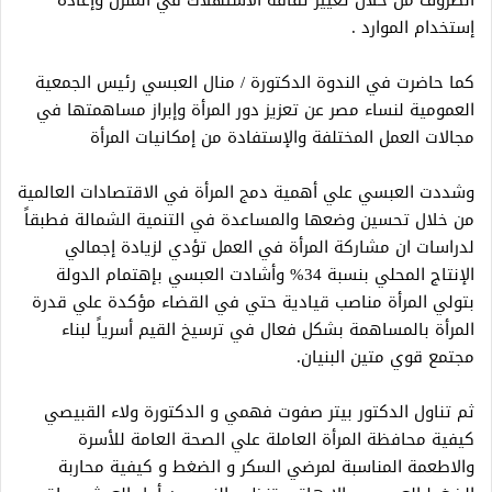
الظروف من خلال تغيير ثقافة الاستهلاك في المنزل وإعادة
إستخدام الموارد .
كما حاضرت في الندوة الدكتورة / منال العبسي رئيس الجمعية
العمومية لنساء مصر عن تعزيز دور المرأة وإبراز مساهمتها في
مجالات العمل المختلفة والإستفادة من إمكانيات المرأة
وشددت العبسي علي أهمية دمج المرأة في الاقتصادات العالمية
من خلال تحسين وضعها والمساعدة في التنمية الشمالة فطبقاً
لدراسات ان مشاركة المرأة في العمل تؤدي لزيادة إجمالي
الإنتاج المحلي بنسبة 34% وأشادت العبسي بإهتمام الدولة
بتولي المرأة مناصب قيادية حتي في القضاء مؤكدة علي قدرة
المرأة بالمساهمة بشكل فعال في ترسيخ القيم أسرياً لبناء
مجتمع قوي متين البنيان.
ثم تناول الدكتور بيتر صفوت فهمي و الدكتورة ولاء القبيصي
كيفية محافظة المرأة العاملة علي الصحة العامة للأسرة
والاطعمة المناسبة لمرضي السكر و الضغط و كيفية محاربة