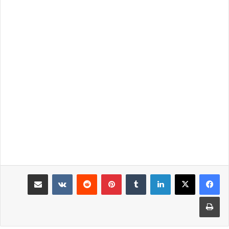
لينكدإن
‏Tumblr
بينتيريست
‏Reddit
‏VKontakte
مشاركة عبر البريد
طباعة