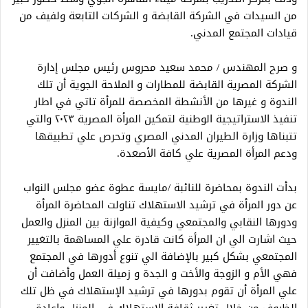
من السيدات في الشركة القابضة و الشركات التابعة ولفيف من
قيادات المجتمع المدني.
و صرح المهندس / محمد سعيد محروس رئيس مجلس إدارة
الشركة المصرية القابضة للمطارات و الملاحة الجوية أن تلك
الندوة و غيرها من الأنشطة المخصصة للمرأة تاتي في اطار
تنفيذ الاستراتيجية الوطنية لتمكين المرأة المصرية ٢٠٢٣ والتي
تتبناها وزارة الطيران المدني المصري وتحرص علي تطبيقها
ودعم المرأة المصرية علي كافة الأصعدة.
بدأت الندوة بمحاضرة للنائبة /مايسة عطوة عضو مجلس النواب
عن دور المرأة في ترشيد الاستهلاك تناولت المحاضرة المرأة
ودورها النقابي والمجتمعي وكيفية الموازنة بين المنزل والعمل
حيث اشارت الي ان المرأة كانت قادرة علي المساهمة بالتغيير
المجتمعي بشكل كبير بالإضافة الي تنوع أدورها في المجتمع
فهي الأم و الزوجة والأخت و الجدة و زميلة العمل وأضافت أن
علي المرأة أن تقوم بدورها في ترشيد الإستهلاك في ظل تلك